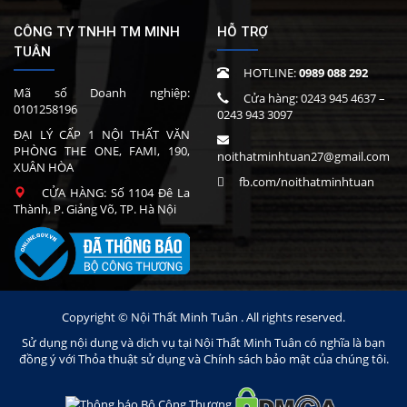
CÔNG TY TNHH TM MINH
HỖ TRỢ
TUÂN
HOTLINE:
0989 088 292
Mã số Doanh nghiệp:
Cửa hàng:
0243 945 4637
–
0101258196
0243 943 3097
ĐẠI LÝ CẤP 1 NỘI THẤT VĂN
PHÒNG THE ONE, FAMI, 190,
noithatminhtuan27@gmail.com
XUÂN HÒA
fb.com/noithatminhtuan
CỬA HÀNG: Số 1104 Đê La
Thành, P. Giảng Võ, TP. Hà Nội
Copyright © Nội Thất Minh Tuân . All rights reserved.
Sử dụng nội dung và dịch vụ tại Nội Thất Minh Tuân có nghĩa là bạn
đồng ý với Thỏa thuật sử dụng và Chính sách bảo mật của chúng tôi.