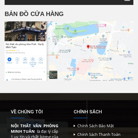
BẢN ĐỒ CỬA HÀNG
VỀ CHÚNG TÔI
CHÍNH SÁCH
NỘI THẤT VĂN PHÒNG
Chính Sách Bảo Mật
MINH TUÂN
là đại lý cấp
Chính Sách Thanh Toán
1 uy tín và chất lượng của