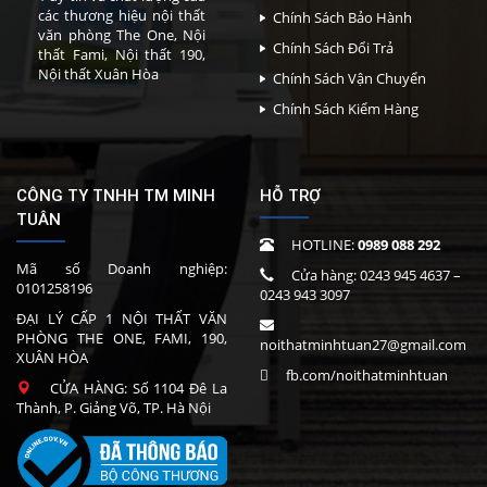
các thương hiệu nội thất
Chính Sách Bảo Hành
văn phòng The One, Nội
Chính Sách Đổi Trả
thất Fami, Nội thất 190,
Nội thất Xuân Hòa
Chính Sách Vận Chuyển
Chính Sách Kiểm Hàng
CÔNG TY TNHH TM MINH
HỖ TRỢ
TUÂN
HOTLINE:
0989 088 292
Mã số Doanh nghiệp:
Cửa hàng:
0243 945 4637
–
0101258196
0243 943 3097
ĐẠI LÝ CẤP 1 NỘI THẤT VĂN
PHÒNG THE ONE, FAMI, 190,
noithatminhtuan27@gmail.com
XUÂN HÒA
fb.com/noithatminhtuan
CỬA HÀNG: Số 1104 Đê La
Thành, P. Giảng Võ, TP. Hà Nội