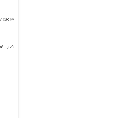
V cực kỳ
ới lạ và