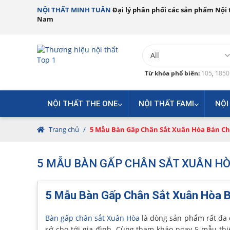
NỘI THẤT MINH TUÂN
Đại lý phân phối các sản phẩm Nội t
Nam
Từ khóa phổ biến:
105
,
185
NỘI THẤT THE ONE
NỘI THẤT FAMI
NỘI
Trang chủ
/
5 Mẫu Bàn Gấp Chân Sắt Xuân Hòa Bán C
5 MẪU BÀN GẤP CHÂN SẮT XUÂN HÒ
5 Mẫu Bàn Gấp Chân Sắt Xuân Hòa B
Bàn gấp chân sắt Xuân Hòa
là dòng sản phẩm rất đa 
sở cho tới gia đình. Cùng tham khảo ngay 5 mẫu thi