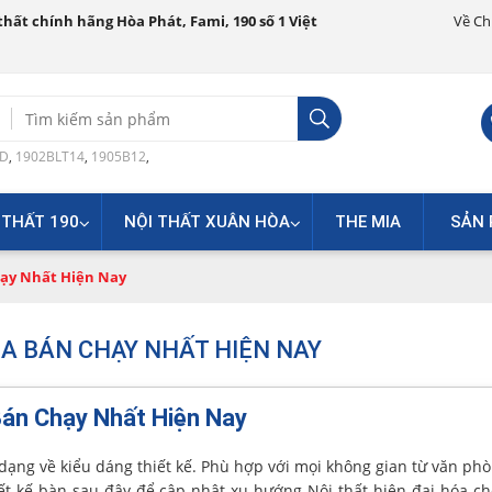
hất chính hãng Hòa Phát, Fami, 190 số 1 Việt
Về Ch
Search
for:
0D
,
1902BLT14
,
1905B12
,
 THẤT 190
NỘI THẤT XUÂN HÒA
THE MIA
SẢN 
hạy Nhất Hiện Nay
A BÁN CHẠY NHẤT HIỆN NAY
án Chạy Nhất Hiện Nay
dạng về kiểu dáng thiết kế. Phù hợp với mọi không gian từ văn ph
ết kế bàn sau đây để cập nhật xu hướng Nội thất hiện đại hóa c