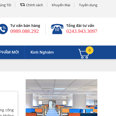
úng Tôi
Chính sách
Khuyến Mại
Tuyển dụng
Tư vấn bán hàng
Tổng đài tư vấn
0989.088.292
0243.943.3097
0
PHẨM MỚI
Kinh Nghiệm
òng công
ho không