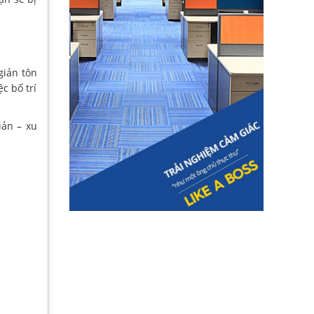
giản tôn
c bố trí
iản – xu