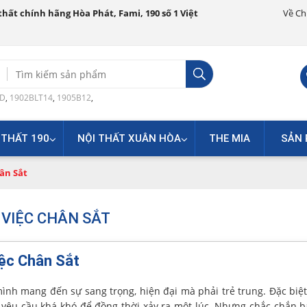
hất chính hãng Hòa Phát, Fami, 190 số 1 Việt
Về Ch
Search
for:
0D
,
1902BLT14
,
1905B12
,
 THẤT 190
NỘI THẤT XUÂN HÒA
THE MIA
SẢN 
ân Sắt
 VIỆC CHÂN SẮT
ệc Chân Sắt
ình mang đến sự sang trọng, hiện đại mà phải trẻ trung. Đặc biệ
 yêu cầu khá khó để đồng thời xảy ra một lúc. Nhưng chắc chắn b