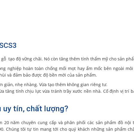
0SCS3
ợp gỗ tạo độ vững chãi. Nó còn tăng thêm tính thẩm mỹ cho sản ph
ông nghiệp hoàn toàn chống mối mọt hay ẩm mốc bên ngoài môi 
 chùi và đảm bảo được độ bền mới của sản phẩm.
n giản, nhẹ nhàng. Vừa tạo thêm không gian riêng tư.
a tăng tính chịu lực vừa tránh trầy xước nền nhà. Cố định vị trí 
uy tín, chất lượng?
n 20 năm chuyên cung cấp và phân phối các sản phẩm đồ nội t
90. Chúng tôi tự tin mang tới cho quý khách những sản phẩm ch