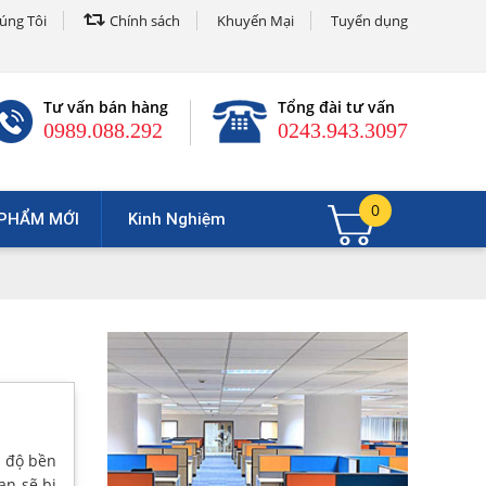
úng Tôi
Chính sách
Khuyến Mại
Tuyển dụng
Tư vấn bán hàng
Tổng đài tư vấn
0989.088.292
0243.943.3097
0
PHẨM MỚI
Kinh Nghiệm
t độ bền
ạn sẽ bị