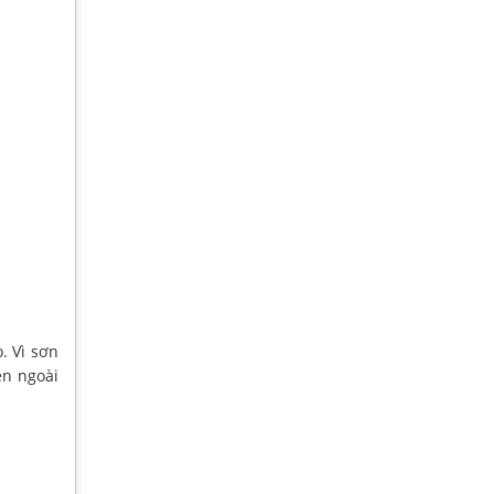
. Vì sơn
ên ngoài