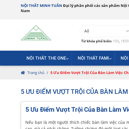
NỘI THẤT MINH TUÂN
Đại lý phân phối các sản phẩm Nội t
Nam
Từ khóa phổ biến:
105
,
185
NỘI THẤT THE ONE
NỘI THẤT FAMI
NỘI
Trang chủ
/
5 Ưu Điểm Vượt Trội Của Bàn Làm Việc Ch
5 ƯU ĐIỂM VƯỢT TRỘI CỦA BÀN LÀM
5 Ưu Điểm Vượt Trội Của Bàn Làm Vi
Nếu bạn là một người thích chiếc bàn làm việc của m
cao, giá cả phải chăng. Tưởng chừng đó một loạt các