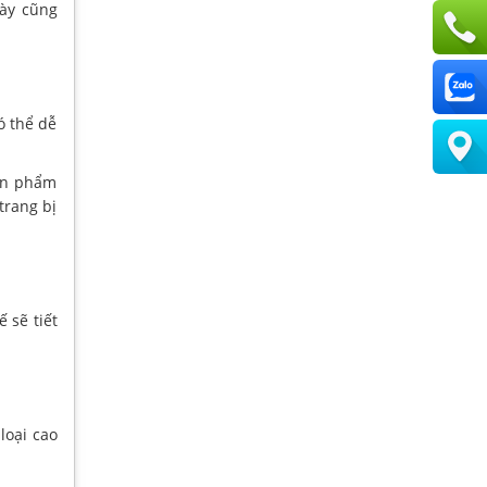
này cũng
ó thể dễ
sản phẩm
trang bị
 sẽ tiết
loại cao