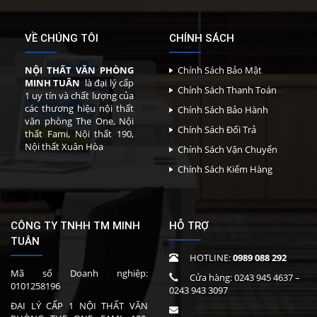
VỀ CHÚNG TÔI
CHÍNH SÁCH
NỘI THẤT VĂN PHÒNG
Chính Sách Bảo Mật
MINH TUÂN
là đại lý cấp
Chính Sách Thanh Toán
1 uy tín và chất lượng của
các thương hiệu nội thất
Chính Sách Bảo Hành
văn phòng The One, Nội
Chính Sách Đổi Trả
thất Fami, Nội thất 190,
Nội thất Xuân Hòa
Chính Sách Vận Chuyển
Chính Sách Kiểm Hàng
CÔNG TY TNHH TM MINH
HỖ TRỢ
TUÂN
HOTLINE:
0989 088 292
Mã số Doanh nghiệp:
Cửa hàng:
0243 945 4637
–
0101258196
0243 943 3097
ĐẠI LÝ CẤP 1 NỘI THẤT VĂN