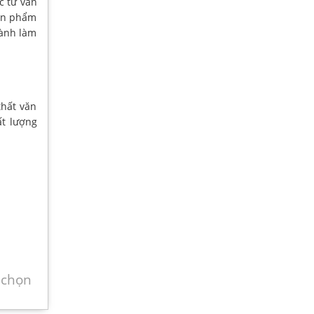
c tư vấn
sản phẩm
hành làm
hất văn
ất lượng
 chọn