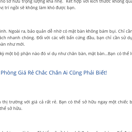
ì nó sở hữu trọng lượng khá nhẹ. Kết hợp với kích thước không quá
vị trí ngồi sẽ không làm khó được bạn.
 sinh. Ngoài ra, bảo quản dễ nhờ có mặt bàn không bám bụi. Chỉ cầ
ch nhanh chóng. Đối với các vết bẩn cứng đầu, bạn chỉ cần sử d
 bàn như mới.
 kỳ một bộ phận nào đó ví dụ như chân bàn, mặt bàn…Bạn có thể 
Phòng Giá Rẻ Chắc Chắn Ai Cũng Phải Biết!
n thị trường với giá cả rất rẻ. Bạn có thể sở hữu ngay một chiếc 
thể sở hữu.