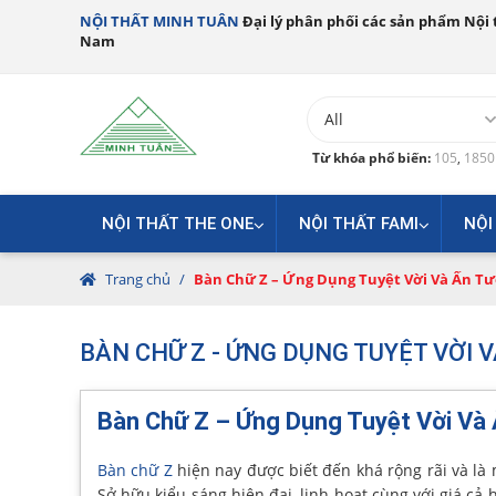
NỘI THẤT MINH TUÂN
Đại lý phân phối các sản phẩm Nội t
Nam
Từ khóa phổ biến:
105
,
185
NỘI THẤT THE ONE
NỘI THẤT FAMI
NỘI
Trang chủ
/
Bàn Chữ Z – Ứng Dụng Tuyệt Vời Và Ấn T
BÀN CHỮ Z - ỨNG DỤNG TUYỆT VỜI
Bàn Chữ Z – Ứng Dụng Tuyệt Vời Và
Bàn chữ Z
hiện nay được biết đến khá rộng rãi và là
Sở hữu kiểu sáng hiện đại, linh hoạt cùng với giá c