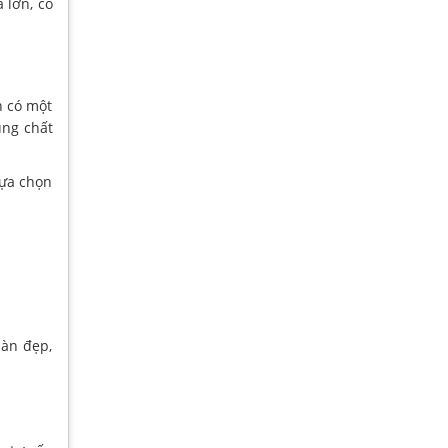
 lớn, có
n có một
ụng chất
lựa chọn
bàn đẹp,