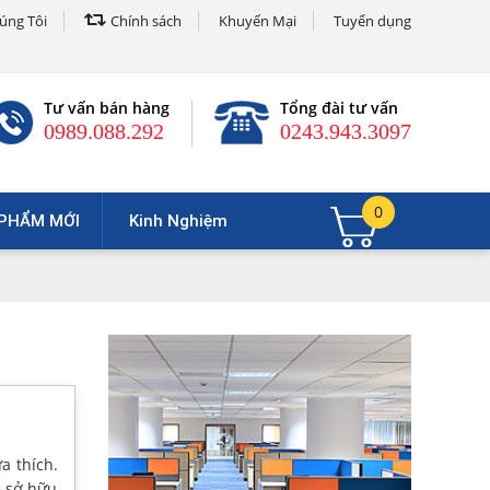
úng Tôi
Chính sách
Khuyến Mại
Tuyển dụng
Tư vấn bán hàng
Tổng đài tư vấn
0989.088.292
0243.943.3097
0
PHẨM MỚI
Kinh Nghiệm
a thích.
ể sở hữu