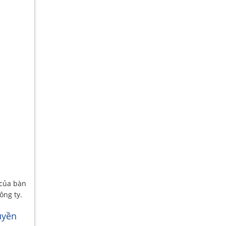
 của bàn
ông ty.
uyền