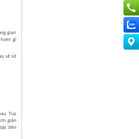
ông gian
 hoen gỉ
ạo sẽ sở
hau. Tuy
đơn giản
hoặc bên