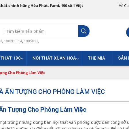
hất chính hãng Hòa Phát, Fami, 190 số 1 Việt
Về Ch
Search
for:
0D
,
1902BLT14
,
1905B12
,
 THẤT 190
NỘI THẤT XUÂN HÒA
THE MIA
SẢN 
ượng Cho Phòng Làm Việc
 VÀ ẤN TƯỢNG CHO PHÒNG LÀM VIỆC
 Ấn Tượng Cho Phòng Làm Việc
 một trong những dòng bàn nội thất văn phòng được dân công sở ư
ả hợp lý là những ưu điểm nổi bật của dòng sản phẩm này. Để có th