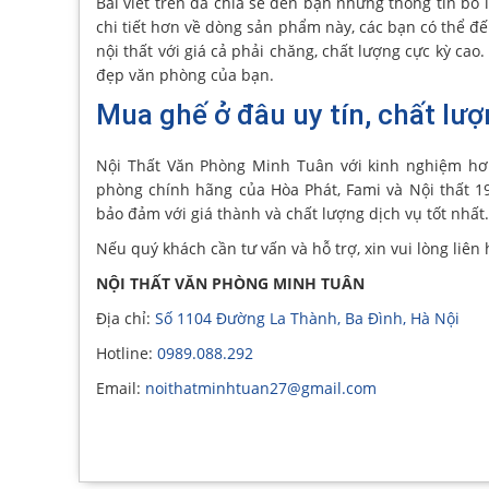
Bài viết trên đã chia sẻ đến bạn những thông tin bổ 
chi tiết hơn về dòng sản phẩm này, các bạn có thể 
nội thất với giá cả phải chăng, chất lượng cực kỳ c
đẹp văn phòng của bạn.
Mua ghế ở đâu uy tín, chất lư
Nội Thất Văn Phòng Minh Tuân với kinh nghiệm hơ
phòng chính hãng của Hòa Phát, Fami và Nội thất 1
bảo đảm với giá thành và chất lượng dịch vụ tốt nhất.
Nếu quý khách cần tư vấn và hỗ trợ, xin vui lòng liên 
NỘI THẤT VĂN PHÒNG MINH TUÂN
Địa chỉ:
Số 1104 Đường La Thành, Ba Đình, Hà Nội
Hotline:
0989.088.292
Email:
noithatminhtuan27@gmail.com