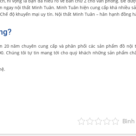
ích, hi vọng là bạn đã hiểu rõ về bàn chữ Z cho văn phòng. Để đượ
đến ngay nội thất Minh Tuân. Minh Tuân hiện cung cấp khá nhiều 
ao. Chế độ khuyến mại uy tín. Nội thất Minh Tuân – hân hạnh đồng 
ợng?
n 20 năm chuyên cung cấp và phân phối các sản phẩm đồ nội t
90. Chúng tôi tự tin mang tới cho quý khách những sản phẩm ch
hệ.
Bình