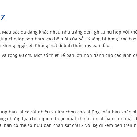
 Z
. Màu sắc đa dạng khác nhau như trắng đen, ghi…Phù hợp với kh
giúp cho lớp sơn bám vào bề mặt của sắt. Không bị bong tróc hay
sẽ không bị gỉ sét. Không mất đi tính thẩm mỹ ban đầu.
 và rộng 60 cm. Một số thiết kế bàn lớn hơn dành cho các lãnh đ
hưng bạn lại có rất nhiêu sự lựa chọn cho những mẫu bàn khác n
ong những lựa chọn quen thuộc nhất chính là mặt bàn chữ nhật 
i ra, bạn có thể sở hữu bàn chân sắt chữ Z với kệ đi kèm bên trên 