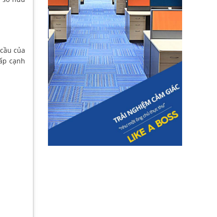
 cầu của
hấp cạnh