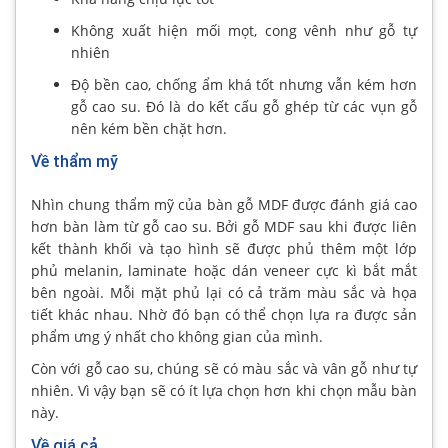
Không xuất hiện mối mọt, cong vênh như gỗ tự
nhiên
Độ bền cao, chống ẩm khá tốt nhưng vẫn kém hơn
gỗ cao su. Đó là do kết cấu gỗ ghép từ các vụn gỗ
nên kém bền chặt hơn.
Về thẩm mỹ
Nhìn chung thẩm mỹ của bàn gỗ MDF được đánh giá cao
hơn bàn làm từ gỗ cao su. Bởi gỗ MDF sau khi được liên
kết thành khối và tạo hình sẽ được phủ thêm một lớp
phủ melanin, laminate hoặc dán veneer cực kì bắt mắt
bên ngoài. Mỗi mặt phủ lại có cả trăm màu sắc và họa
tiết khác nhau. Nhờ đó bạn có thể chọn lựa ra được sản
phẩm ưng ý nhất cho không gian của mình.
Còn với gỗ cao su, chúng sẽ có màu sắc và vân gỗ như tự
nhiên. Vì vậy bạn sẽ có ít lựa chọn hơn khi chọn mẫu bàn
này.
Về giá cả