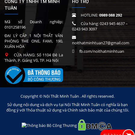
CÔNG TY TNHH TM MINH
HỖ TRỢ
TUÂN
HOTLINE:
0989 088 292
Mã số Doanh nghiệp:
Cửa hàng:
0243 945 4637
–
0101258196
0243 943 3097
ĐẠI LÝ CẤP 1 NỘI THẤT VĂN
PHÒNG THE ONE, FAMI, 190,
noithatminhtuan27@gmail.com
XUÂN HÒA
fb.com/noithatminhtuan
CỬA HÀNG: Số 1104 Đê La
Thành, P. Giảng Võ, TP. Hà Nội
Copyright © Nội Thất Minh Tuân . All rights reserved.
Sử dụng nội dung và dịch vụ tại Nội Thất Minh Tuân có nghĩa là bạn
đồng ý với Thỏa thuật sử dụng và Chính sách bảo mật của chúng tôi.