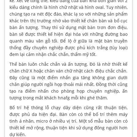
kế. Xét về tổng thể, kiểu dáng của bàn khá đơn giản với 2
kiểu dáng chính là hình chữ nhật và hình oval. Tuy nhiên,
chúng tạo ra nét độc đáo, khác lạ so với những sản phẩm
khác trên thị trường nhờ vào thiết kế chân bàn và bố cục
bàn ấn tượng. Thay thì sử dụng mặt bàn trơn đơn điệu,
bàn sẽ được thiết kế hiện đại hóa với những đường bao
quanh màu vân gỗ tối. Để lộ ở giữa là mặt bàn truyền
thống đầy chuyên nghiệp được phủ kích trắng (tùy loại)
đem lại cảm nhận chắc chắn, thẩm mỹ tốt.
Thế bàn luôn chắc chắn và ấn tượng. Đó là nhờ thiết kế
chân chữ X hoặc chân ván chữ nhật cách điệu chắc chắn.
Đây cũng là một điểm nhấn gia tăng không gian dưới
chân giúp người ngồi họp thoải mái nhất. Đồng thời cũng
tạo ra điểm nhấn cho phòng họp chuyên nghiệp, ấn
tượng trong mắt khách hnafg mỗi khi ghé thăm.
Bố trí hệ thóng lỗ chạy dây diện cũng rất thuận tiện,
được phủ da hiện đại. Bàn còn có thể bố trí thêm máy
tinh á nhân, micro ở nhiều vị trí. Một số mẫu bàn còn có
thiết kế mở rộng, thuận tiện khi sử dụng đông người hơn
dự kiến.