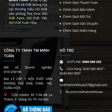
MINH TUÂN
là đại lý cấp
Chính Sách Thanh Toán
1 uy tín và chất lượng của
các thương hiệu nội thất
Chính Sách Bảo Hành
văn phòng The One, Nội
Chính Sách Đổi Trả
thất Fami, Nội thất 190,
Nội thất Xuân Hòa
Chính Sách Vận Chuyển
Chính Sách Kiểm Hàng
CÔNG TY TNHH TM MINH
HỖ TRỢ
TUÂN
HOTLINE:
0989 088 292
Mã số Doanh nghiệp:
Cửa hàng:
0243 945 4637
–
0101258196
0243 943 3097
ĐẠI LÝ CẤP 1 NỘI THẤT VĂN
PHÒNG THE ONE, FAMI, 190,
noithatminhtuan27@gmail.com
XUÂN HÒA
fb.com/noithatminhtuan
CỬA HÀNG: Số 1104 Đê La
Thành, P. Giảng Võ, TP. Hà Nội