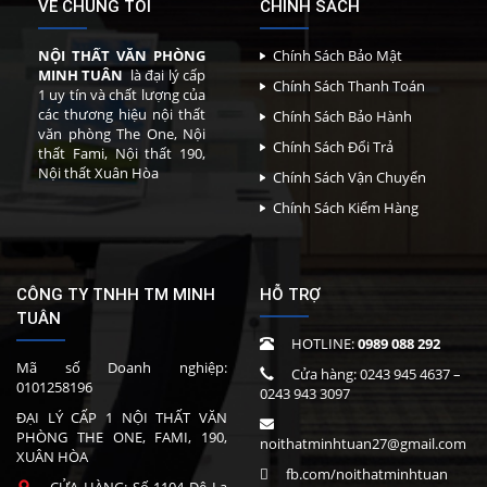
VỀ CHÚNG TÔI
CHÍNH SÁCH
NỘI THẤT VĂN PHÒNG
Chính Sách Bảo Mật
MINH TUÂN
là đại lý cấp
Chính Sách Thanh Toán
1 uy tín và chất lượng của
các thương hiệu nội thất
Chính Sách Bảo Hành
văn phòng The One, Nội
Chính Sách Đổi Trả
thất Fami, Nội thất 190,
Nội thất Xuân Hòa
Chính Sách Vận Chuyển
Chính Sách Kiểm Hàng
CÔNG TY TNHH TM MINH
HỖ TRỢ
TUÂN
HOTLINE:
0989 088 292
Mã số Doanh nghiệp:
Cửa hàng:
0243 945 4637
–
0101258196
0243 943 3097
ĐẠI LÝ CẤP 1 NỘI THẤT VĂN
PHÒNG THE ONE, FAMI, 190,
noithatminhtuan27@gmail.com
XUÂN HÒA
fb.com/noithatminhtuan