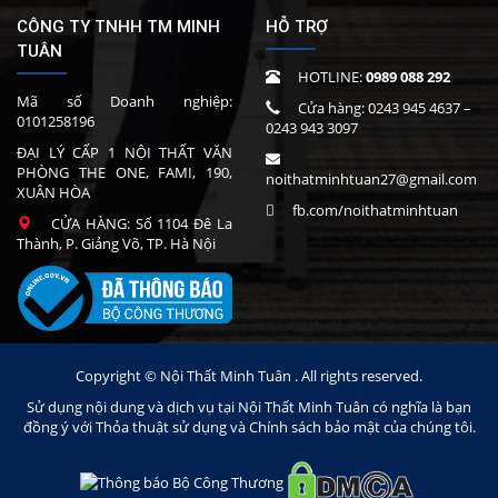
CÔNG TY TNHH TM MINH
HỖ TRỢ
TUÂN
HOTLINE:
0989 088 292
Mã số Doanh nghiệp:
Cửa hàng:
0243 945 4637
–
0101258196
0243 943 3097
ĐẠI LÝ CẤP 1 NỘI THẤT VĂN
PHÒNG THE ONE, FAMI, 190,
noithatminhtuan27@gmail.com
XUÂN HÒA
fb.com/noithatminhtuan
CỬA HÀNG: Số 1104 Đê La
Thành, P. Giảng Võ, TP. Hà Nội
Copyright © Nội Thất Minh Tuân . All rights reserved.
Sử dụng nội dung và dịch vụ tại Nội Thất Minh Tuân có nghĩa là bạn
đồng ý với Thỏa thuật sử dụng và Chính sách bảo mật của chúng tôi.