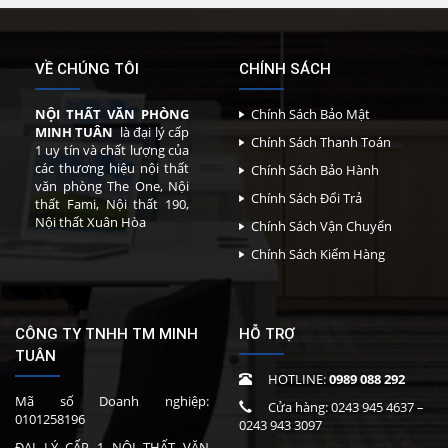
VỀ CHÚNG TÔI
CHÍNH SÁCH
NỘI THẤT VĂN PHÒNG
Chính Sách Bảo Mật
MINH TUÂN
là đại lý cấp
Chính Sách Thanh Toán
1 uy tín và chất lượng của
các thương hiệu nội thất
Chính Sách Bảo Hành
văn phòng The One, Nội
Chính Sách Đổi Trả
thất Fami, Nội thất 190,
Nội thất Xuân Hòa
Chính Sách Vận Chuyển
Chính Sách Kiểm Hàng
CÔNG TY TNHH TM MINH
HỖ TRỢ
TUÂN
HOTLINE:
0989 088 292
Mã số Doanh nghiệp:
Cửa hàng:
0243 945 4637
–
0101258196
0243 943 3097
ĐẠI LÝ CẤP 1 NỘI THẤT VĂN