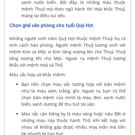
xanh nước biển. Bởi đây, là những màu thuộc
mệnh Thuỷ mà theo ngũ hành thì Hoà khắc Thuỷ,
mang lại điều xui xẻo.
Chọn ghế văn phòng cho tuổi Quý Hợi
Những người sinh năm Quý Hợi thuộc mệnh Thuỷ, họ có
tính cách hào phóng. Người mệnh Thuỷ tương sinh với
mệnh Kim và Mộc vì Kim tăng vượng khí cho Thuỷ, Thuỷ
tăng vượng khí cho Mộc. Ngoài ra, mệnh Thuỷ tương
khắc với mệnh Hoả và Thổ.
Màu sắc hợp và khắc mệnh:
Bạn nên chọn màu sắc tương hợp với bản mệnh
như là màu xám, trắng, ghi. Ngoài ra, bạn có thể
chọn bản mệnh của mình là màu đen, xanh nước
biển, xanh dương để thu hút tài vận.
Màu sắc cận kiêng kỵ là màu vàng hoặc nâu đất vì
những màu này thuộc hành Thổ. Khi kết hợp với
nhau sẽ không gặp được nhiều may mắn mà tiền
tài nhanh bị hao hụt.