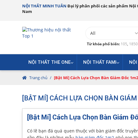
NỘI THẤT MINH TUÂN
Đại lý phân phối các sản phẩm Nội t
Nam
Từ khóa phổ biến:
105
,
185
NỘI THẤT THE ONE
NỘI THẤT FAMI
NỘI
Trang chủ
/
[Bật Mí] Cách Lựa Chọn Bàn Giám Đốc 1m
[BẬT MÍ] CÁCH LỰA CHỌN BÀN GIÁM
[Bật Mí] Cách Lựa Chọn Bàn Giám Đ
Có lẽ bạn đá quá quen thuộc với bàn giám đốc truyền
gần đây là những mẫu
bàn giám đốc 1m2
nhỏ gọn thi