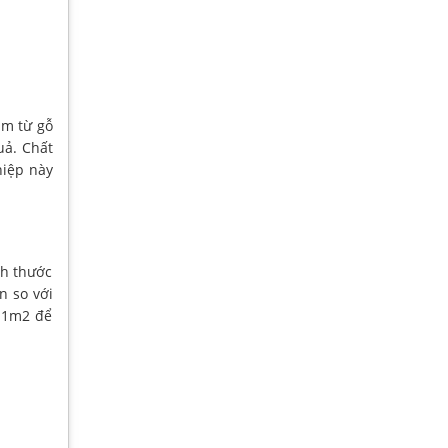
àm từ gỗ
uả. Chất
hiệp này
ch thước
n so với
c 1m2 để