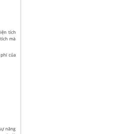
iện tích
 tích mà
 phí của
 sự năng