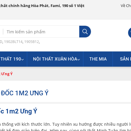
hất chính hãng Hòa Phát, Fami, 190 số 1 Việt
Về Ch
Search
for:
0D
,
1902BLT14
,
1905B12
,
 THẤT 190
NỘI THẤT XUÂN HÒA
THE MIA
SẢN 
2 Ưng Ý
 ĐỐC 1M2 ƯNG Ý
ốc 1m2 Ưng Ý
 thống với kích thước lớn. Tuy nhiên xu hướng được nhiều người 
ết kế đơn giản hiện đại. Hôm nay, cùng nội thất Minh Tuân tìm h