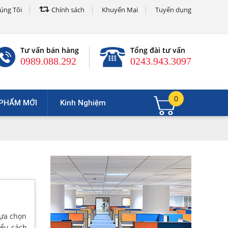
úng Tôi
Chính sách
Khuyến Mại
Tuyển dụng
Tư vấn bán hàng
Tổng đài tư vấn
0989.088.292
0243.943.3097
0
PHẨM MỚI
Kinh Nghiệm
lựa chọn
iểu cách