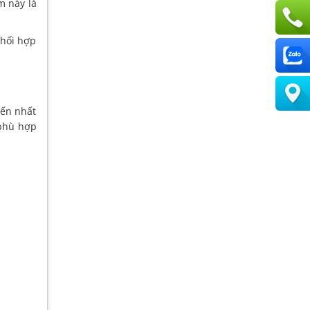
m này là
phối hợp
iến nhất
 phù hợp