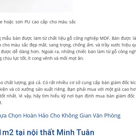
e hoặc sơn PU cao cấp cho màu sắc
 mẫu bàn được làm từ chất liệu gỗ công nghiệp MDF. Bàn được l
cho màu sắc đẹp mắt, sang trọng, chống ẩm. và trầy xước hiệu q
n được dễ dàng hơn. Ngoài ra, những chiếc bàn làm từ gỗ công ng
 chịu lực tốt, ít cong vênh và mối mọt ăn.
o chất lượng, giá cả. Có rất nhiều cơ sở cung cấp bàn giám đốc kí
iện và có xưởng sản xuất riêng. Bạn phải mua với một giá cao hơ
ốt nhất. Vì vậy, hãy tìm hiểu kỹ nơi bạn định mua bàn giám đố
t.
Lựa Chọn Hoàn Hảo Cho Không Gian Văn Phòng
1m2 tại nội thất Minh Tuân