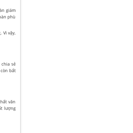
bàn giám
 bàn phù
 Vì vậy,
 chia sẻ
 còn bất
hất văn
ất lượng