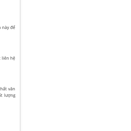
n này để
 liên hệ
hất văn
ất lượng