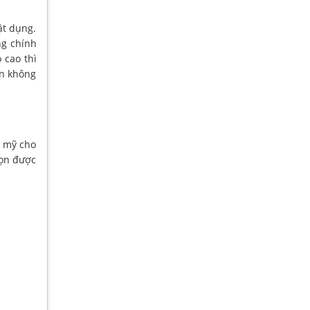
ật dụng.
ng chính
 cao thì
ên không
m mỹ cho
họn được