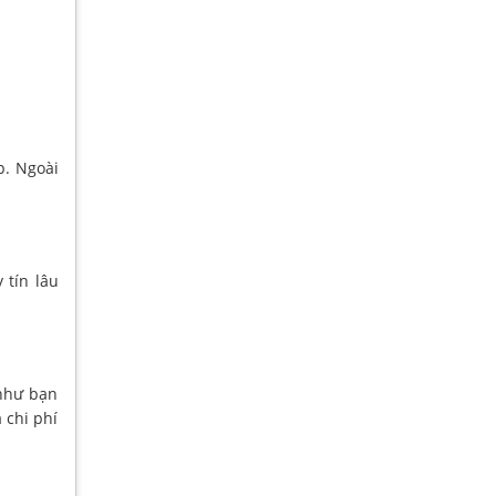
p. Ngoài
 tín lâu
 như bạn
 chi phí