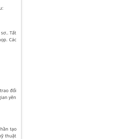
u:
sơ.. Tất
họp. Các
trao đổi
gian yên
phần tạo
kỹ thuật