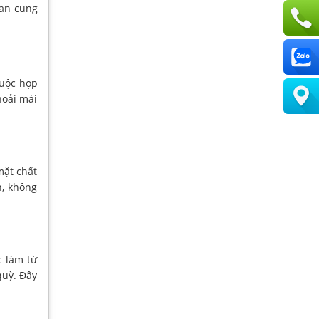
ian cung
cuộc họp
hoải mái
mặt chất
n, không
 làm từ
quỳ. Đây