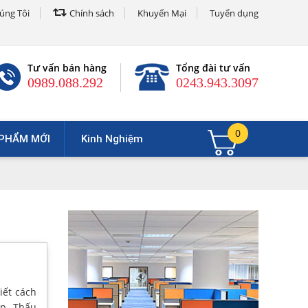
úng Tôi
Chính sách
Khuyến Mại
Tuyển dụng
Tư vấn bán hàng
Tổng đài tư vấn
0989.088.292
0243.943.3097
0
PHẨM MỚI
Kinh Nghiệm
iết cách
ọp. Thấu