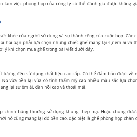
ian làm việc phòng họp của công ty có thể đánh giá được không g
p
sức khỏe của người sử dụng và sự thành công của cuộc họp. Các 
 đòi hòi bạn phải lựa chọn những chiếc ghế mang lại sự êm ái và t
i ý khi chọn mua ghế trong bài viết dưới đây.
t lượng đều sử dụng chất liệu cao cấp. Có thể đảm bảo được về 
a… Nó vừa bền lại vừa có tính thẩm mỹ cao nhiều màu sắc lựa chọ
ang lại sự êm ái, đàn hồi cao và thoải mái.
ọp chính hãng thường sử dụng khung thép mạ. Hoặc chúng được
hời nó cũng mang lại độ bền cao, đặc biệt là ghế phòng họp chân 
.