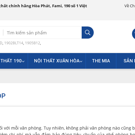
hất chính hãng Hòa Phát, Fami, 190 số 1 Việt
Về Ch
Search
for:
0D
,
1902BLT14
,
1905B12
,
 THẤT 190
NỘI THẤT XUÂN HÒA
THE MIA
SẢN 
ỌP
i với mỗi văn phòng. Tuy nhiên, không phải văn phòng nào cũng b
kiệm chi phí mà vẫn đảm bảo đúng tiêu chuẩn của ghế phòng h