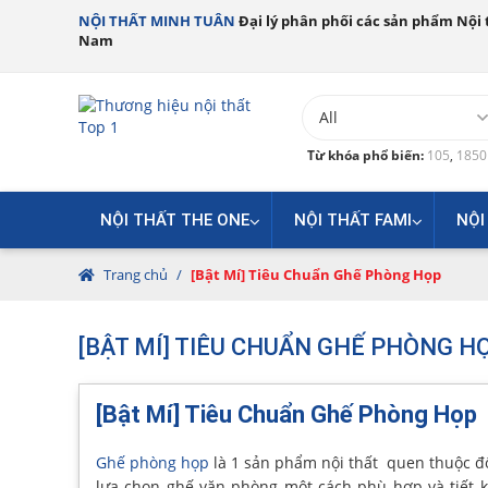
NỘI THẤT MINH TUÂN
Đại lý phân phối các sản phẩm Nội t
Nam
Từ khóa phổ biến:
105
,
185
NỘI THẤT THE ONE
NỘI THẤT FAMI
NỘI
Trang chủ
/
[Bật Mí] Tiêu Chuẩn Ghế Phòng Họp
[BẬT MÍ] TIÊU CHUẨN GHẾ PHÒNG H
[Bật Mí] Tiêu Chuẩn Ghế Phòng Họp
Ghế phòng họp
là 1 sản phẩm nội thất quen thuộc đố
lựa chọn ghế văn phòng một cách phù hợp và tiết 