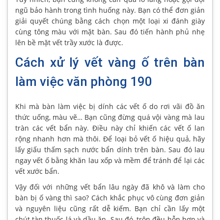
ngũ bảo hành trong tình huống này. Bạn có thể đơn giản
giải quyết chúng bằng cách chọn một loại xi đánh giày
cùng tông màu với mặt bàn. Sau đó tiến hành phủ nhẹ
lên bề mặt vết trầy xước là được.
Cách xử lý vết vàng ố trên bàn
làm việc văn phòng 190
Khi mà bàn làm việc bị dính các vết ố do rơi vãi đồ ăn
thức uống, màu vẽ… Bạn cũng đừng quá vội vàng mà lau
tràn các vết bẩn này. Điều này chỉ khiến các vết ố lan
rộng nhanh hơn mà thôi. Để loại bỏ vết ố hiệu quả, hãy
lấy giấu thấm sạch nước bẩn dính trên bàn. Sau đó lau
ngay vết ố bằng khăn lau xốp và mềm để tránh để lại các
vết xước bẩn.
Vậy đối với những vết bẩn lâu ngày đã khô và làm cho
bàn bị ố vàng thì sao? Cách khắc phục vô cùng đơn giản
và nguyên liệu cũng rất dễ kiếm. Bạn chỉ cần lấy một
chút tàn thuốc lá và dầu ăn. Sau đó, trộn đều hỗn hợp và