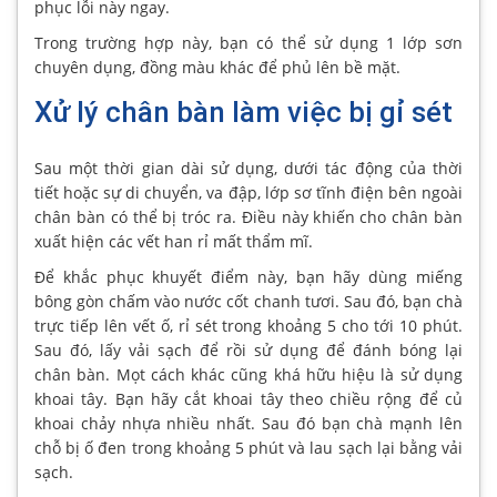
phục lỗi này ngay.
Trong trường hợp này, bạn có thể sử dụng 1 lớp sơn
chuyên dụng, đồng màu khác để phủ lên bề mặt.
Xử lý chân bàn làm việc bị gỉ sét
Sau một thời gian dài sử dụng, dưới tác động của thời
tiết hoặc sự di chuyển, va đập, lớp sơ tĩnh điện bên ngoài
chân bàn có thể bị tróc ra. Điều này khiến cho chân bàn
xuất hiện các vết han rỉ mất thẩm mĩ.
Để khắc phục khuyết điểm này, bạn hãy dùng miếng
bông gòn chấm vào nước cốt chanh tươi. Sau đó, bạn chà
trực tiếp lên vết ố, rỉ sét trong khoảng 5 cho tới 10 phút.
Sau đó, lấy vải sạch để rồi sử dụng để đánh bóng lại
chân bàn. Mọt cách khác cũng khá hữu hiệu là sử dụng
khoai tây. Bạn hãy cắt khoai tây theo chiều rộng để củ
khoai chảy nhựa nhiều nhất. Sau đó bạn chà mạnh lên
chỗ bị ố đen trong khoảng 5 phút và lau sạch lại bằng vải
sạch.