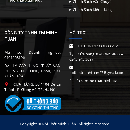
Nội thất Xuân Hòa
Chính Sách Vận Chuyển
Chính Sách Kiểm Hàng
CÔNG TY TNHH TM MINH
HỖ TRỢ
TUÂN
HOTLINE:
0989 088 292
Mã số Doanh nghiệp:
Cửa hàng:
0243 945 4637
–
0101258196
0243 943 3097
ĐẠI LÝ CẤP 1 NỘI THẤT VĂN
PHÒNG THE ONE, FAMI, 190,
noithatminhtuan27@gmail.com
XUÂN HÒA
fb.com/noithatminhtuan
CỬA HÀNG: Số 1104 Đê La
Thành, P. Giảng Võ, TP. Hà Nội
Copyright © Nội Thất Minh Tuân . All rights reserved.