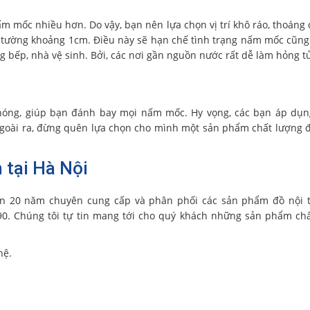
ấm mốc nhiều hơn. Do vậy, bạn nên lựa chọn vị trí khô ráo, thoáng
ch tường khoảng 1cm. Điều này sẽ hạn chế tình trạng nấm mốc cũn
òng bếp, nhà vệ sinh. Bởi, các nơi gần nguồn nước rất dễ làm hỏng t
 chóng, giúp bạn đánh bay mọi nấm mốc. Hy vọng, các bạn áp dụ
Ngoài ra, đừng quên lựa chọn cho mình một sản phẩm chất lượng
n tại Hà Nội
n 20 năm chuyên cung cấp và phân phối các sản phẩm đồ nội t
90. Chúng tôi tự tin mang tới cho quý khách những sản phẩm ch
hệ.