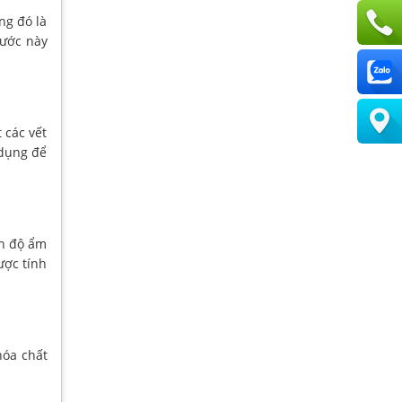
ng đó là
Bước này
 các vết
 dụng để
ch độ ẩm
ược tính
hóa chất