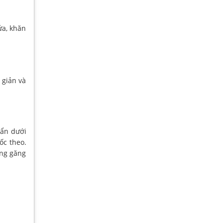
ửa, khăn
 giản và
uẩn dưới
ốc theo.
ụng găng