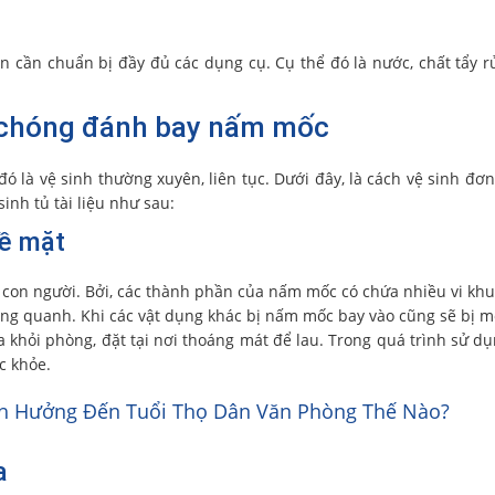
n cần chuẩn bị đầy đủ các dụng cụ. Cụ thể đó là nước, chất tẩy r
nh chóng đánh bay nấm mốc
ó là vệ sinh thường xuyên, liên tục. Dưới đây, là cách vệ sinh đơn
inh tủ tài liệu như sau:
bề mặt
on người. Bởi, các thành phần của nấm mốc có chứa nhiều vi kh
ung quanh. Khi các vật dụng khác bị nấm mốc bay vào cũng sẽ bị m
ra khỏi phòng, đặt tại nơi thoáng mát để lau. Trong quá trình sử d
c khỏe.
nh Hưởng Đến Tuổi Thọ Dân Văn Phòng Thế Nào?
a