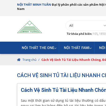
NỘI THẤT MINH TUÂN
Đại lý phân phối các sản phẩm Nội t
Nam
Từ khóa phổ biến:
105
,
185
NỘI THẤT THE ONE
NỘI THẤT FAMI
NỘI
Trang chủ
/
Cách Vệ Sinh Tủ Tài Liệu Nhanh Chóng, 
CÁCH VỆ SINH TỦ TÀI LIỆU NHANH
Cách Vệ Sinh Tủ Tài Liệu Nhanh Ch
Sau một thời gian sử dụng tủ tài liệu thường có d
nguy cơ làm hư hỏng đến hồ sơ, tài liệu bên trong.