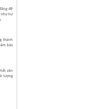
 đãng để
g như hư
ủ.
ng thành
 đảm bảo
hất văn
ất lượng