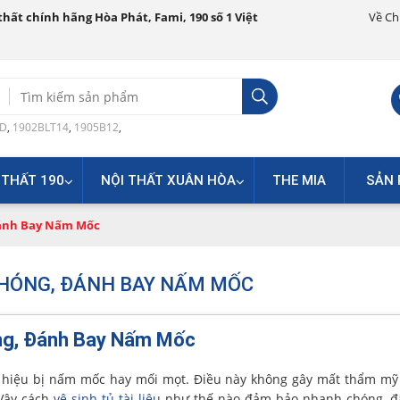
hất chính hãng Hòa Phát, Fami, 190 số 1 Việt
Về Ch
Search
for:
0D
,
1902BLT14
,
1905B12
,
 THẤT 190
NỘI THẤT XUÂN HÒA
THE MIA
SẢN 
Đánh Bay Nấm Mốc
 CHÓNG, ĐÁNH BAY NẤM MỐC
óng, Đánh Bay Nấm Mốc
ấu hiệu bị nấm mốc hay mối mọt. Điều này không gây mất thẩm m
 Vậy cách
vệ sinh tủ tài liệu
như thế nào đảm bảo nhanh chóng, đ