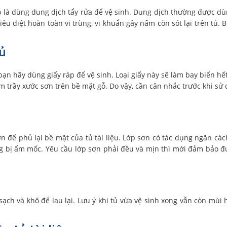
eo là dùng dung dịch tẩy rửa để vệ sinh. Dung dịch thường được dù
êu diệt hoàn toàn vi trùng, vi khuẩn gây nấm còn sót lại trên tủ. 
tủ
ạn hãy dùng giấy ráp để vệ sinh. Loại giấy này sẽ làm bay biến hết
 trầy xước sơn trên bề mặt gỗ. Do vậy, cần cân nhắc trước khi sử
n để phủ lại bề mặt của tủ tài liệu. Lớp sơn có tác dụng ngăn cá
ông bị ẩm mốc. Yêu cầu lớp sơn phải đều và mịn thì mới đảm bảo đ
ạch và khô để lau lại. Lưu ý khi tủ vừa vệ sinh xong vẫn còn mùi 