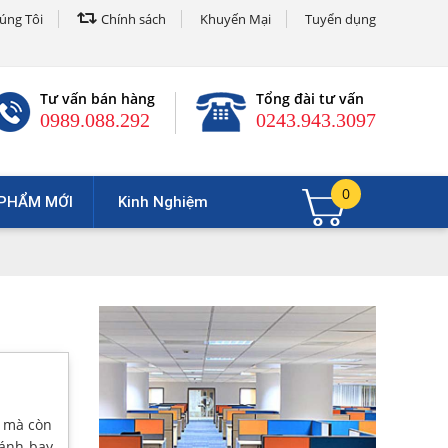
úng Tôi
Chính sách
Khuyến Mại
Tuyển dụng
Tư vấn bán hàng
Tổng đài tư vấn
0989.088.292
0243.943.3097
0
PHẨM MỚI
Kinh Nghiệm
ỹ mà còn
ánh bay