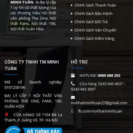
MINH TUÂN
là đại lý cấp
Chính Sách Thanh Toán
1 uy tín và chất lượng của
các thương hiệu nội thất
Chính Sách Bảo Hành
văn phòng The One, Nội
Chính Sách Đổi Trả
thất Fami, Nội thất 190,
Nội thất Xuân Hòa
Chính Sách Vận Chuyển
Chính Sách Kiểm Hàng
CÔNG TY TNHH TM MINH
HỖ TRỢ
TUÂN
HOTLINE:
0989 088 292
Mã số Doanh nghiệp:
Cửa hàng:
0243 945 4637
–
0101258196
0243 943 3097
ĐẠI LÝ CẤP 1 NỘI THẤT VĂN
PHÒNG THE ONE, FAMI, 190,
noithatminhtuan27@gmail.com
XUÂN HÒA
fb.com/noithatminhtuan
CỬA HÀNG: Số 1104 Đê La
Thành, P. Giảng Võ, TP. Hà Nội