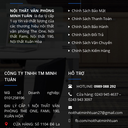
NỘI THẤT VĂN PHÒNG
Chính Sách Bảo Mật
MINH TUÂN
là đại lý cấp
Chính Sách Thanh Toán
1 uy tín và chất lượng của
các thương hiệu nội thất
Chính Sách Bảo Hành
văn phòng The One, Nội
Chính Sách Đổi Trả
thất Fami, Nội thất 190,
Nội thất Xuân Hòa
Chính Sách Vận Chuyển
Chính Sách Kiểm Hàng
CÔNG TY TNHH TM MINH
HỖ TRỢ
TUÂN
HOTLINE:
0989 088 292
Mã số Doanh nghiệp:
Cửa hàng:
0243 945 4637
–
0101258196
0243 943 3097
ĐẠI LÝ CẤP 1 NỘI THẤT VĂN
PHÒNG THE ONE, FAMI, 190,
noithatminhtuan27@gmail.com
XUÂN HÒA
fb.com/noithatminhtuan
CỬA HÀNG: Số 1104 Đê La