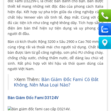
đốc Fami D3229V-L là chiếc bàn dành cho bạn. Bàn được
thiết kế mang những nét độc đáo của phong cách Italia
hiện đại. Kết hợp sự pha trộn giữa da công nghiệp cùng
chất liệu Veneer vân sồi tinh tế, đẹp mắt. Cùng với đầy
đủ các tiện ích như công nghệ không dây. Tích hợp sẵn ổ
điện âm bàn thể hiện sự tiện dụng và uy phong của
người đi đầu.
Bàn có kích thước Rộng 3200 x Sâu 2900 x Cao 760 mm vô
cùng rộng rãi và thoải mái cho người sử dụng. Chất liệu
bàn được làm từ gỗ công nghiệp, sơn phủ PU chống cháy,
chống chầy xước, chống thấm nước, dễ dàng lau chùi vệ
sinh. Rất phù hợp với khí hậu và thói quen dùng của
người Việt Nam.
>Xem Thêm:
Bàn Giám Đốc Fami Có Đắt
Không, Nên Mua Loại Nào?
Bàn Giám Đốc Fami D3124V