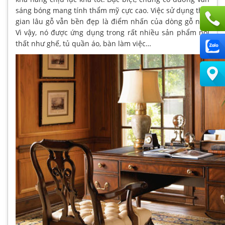
sáng bóng mang tính thẩm mỹ cực cao. Việc sử dụng thời
gian lâu gỗ vẫn bền đẹp là điểm nhấn của dòng gỗ này.
Vì vậy, nó được ứng dụng trong rất nhiều sản phẩm nội
thất như ghế, tủ quần áo, bàn làm việc…