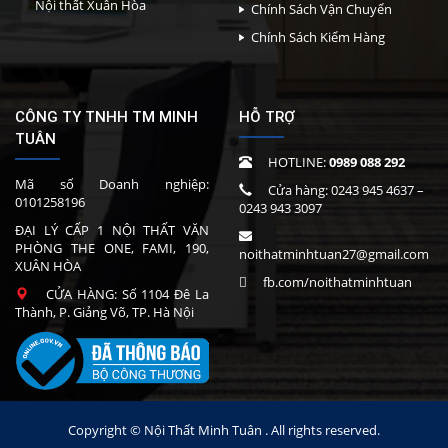
Nội thất Xuân Hòa
Chính Sách Vận Chuyển
Chính Sách Kiểm Hàng
CÔNG TY TNHH TM MINH
HỖ TRỢ
TUÂN
HOTLINE:
0989 088 292
Mã số Doanh nghiệp:
Cửa hàng:
0243 945 4637
–
0101258196
0243 943 3097
ĐẠI LÝ CẤP 1 NỘI THẤT VĂN
PHÒNG THE ONE, FAMI, 190,
noithatminhtuan27@gmail.com
XUÂN HÒA
fb.com/noithatminhtuan
CỬA HÀNG: Số 1104 Đê La
Thành, P. Giảng Võ, TP. Hà Nội
Copyright © Nội Thất Minh Tuân . All rights reserved.