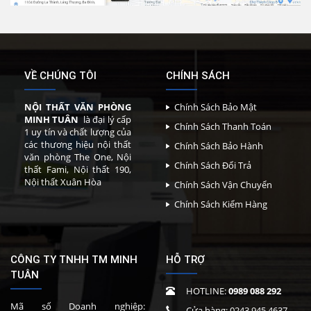
VỀ CHÚNG TÔI
CHÍNH SÁCH
NỘI THẤT VĂN PHÒNG
Chính Sách Bảo Mật
MINH TUÂN
là đại lý cấp
Chính Sách Thanh Toán
1 uy tín và chất lượng của
các thương hiệu nội thất
Chính Sách Bảo Hành
văn phòng The One, Nội
Chính Sách Đổi Trả
thất Fami, Nội thất 190,
Nội thất Xuân Hòa
Chính Sách Vận Chuyển
Chính Sách Kiểm Hàng
CÔNG TY TNHH TM MINH
HỖ TRỢ
TUÂN
HOTLINE:
0989 088 292
Mã số Doanh nghiệp:
Cửa hàng:
0243 945 4637
–