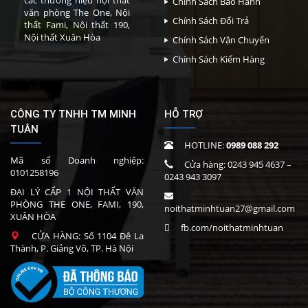
các thương hiệu nội thất
Chính Sách Bảo Hành
văn phòng The One, Nội
Chính Sách Đổi Trả
thất Fami, Nội thất 190,
Nội thất Xuân Hòa
Chính Sách Vận Chuyển
Chính Sách Kiểm Hàng
CÔNG TY TNHH TM MINH
HỖ TRỢ
TUÂN
HOTLINE:
0989 088 292
Mã số Doanh nghiệp:
Cửa hàng:
0243 945 4637
–
0101258196
0243 943 3097
ĐẠI LÝ CẤP 1 NỘI THẤT VĂN
PHÒNG THE ONE, FAMI, 190,
noithatminhtuan27@gmail.com
XUÂN HÒA
fb.com/noithatminhtuan
CỬA HÀNG: Số 1104 Đê La
Thành, P. Giảng Võ, TP. Hà Nội