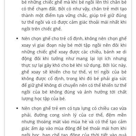
bé những chiếc ghế mà khi bé ngồi lên thì chân bé
có thể chạm đất. Bởi có như vậy, chân trẻ mới tạo
thành một điểm tựa vững chắc, giúp trẻ giữ đúng
tư thế ngồi và có được cảm giác thoải mái nhất khi
ngồi trên chiếc ghế.
Nên chọn ghế cho trẻ cố định, không nên chọn ghế
xoay vì giai đoạn này bé mới tập ngồi nên đôi khi
những chiếc ghế xoay được các chiều, bánh xe di
động đôi khi tưởng như mang lại lợi ích nhưng
thực sự lại gây khó cho bé khi sử dụng. Bởi lúc này,
ghế xoay sẽ khiến cho tư thế, vị trí ngồi của bé
không được cố định, trong khi đó bé phải gia sức
để giữ ghế không di chuyển nên có thể khiến tư thế
ngồi của bé không đúng và ảnh hưởng tới chất
lượng học tập của bé.
Nên chọn ghế trẻ em có tựa lựng có chiều cao vừa
phải, đường cong sinh lý của cơ thể, đệm mền
nhưng thoáng mát vào mùa hè và có thể tạo cảm
giác ấm áp vào mùa đông để bé thoải mái hơn khi
ngồi học, hạn chế tạo động của thời tiết vào quá