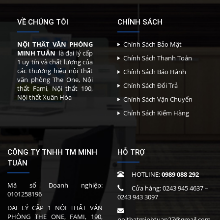
VỀ CHÚNG TÔI
CHÍNH SÁCH
NỘI THẤT VĂN PHÒNG
Chính Sách Bảo Mật
MINH TUÂN
là đại lý cấp
Chính Sách Thanh Toán
1 uy tín và chất lượng của
các thương hiệu nội thất
Chính Sách Bảo Hành
văn phòng The One, Nội
Chính Sách Đổi Trả
thất Fami, Nội thất 190,
Nội thất Xuân Hòa
Chính Sách Vận Chuyển
Chính Sách Kiểm Hàng
CÔNG TY TNHH TM MINH
HỖ TRỢ
TUÂN
HOTLINE:
0989 088 292
Mã số Doanh nghiệp:
Cửa hàng:
0243 945 4637
–
0101258196
0243 943 3097
ĐẠI LÝ CẤP 1 NỘI THẤT VĂN
PHÒNG THE ONE, FAMI, 190,
noithatminhtuan27@gmail.com