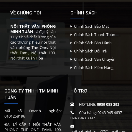
VỀ CHÚNG TÔI
CHÍNH SÁCH
NỘI THẤT VĂN PHÒNG
Chính Sách Bảo Mật
MINH TUÂN
là đại lý cấp
Chính Sách Thanh Toán
1 uy tín và chất lượng của
các thương hiệu nội thất
Chính Sách Bảo Hành
văn phòng The One, Nội
Chính Sách Đổi Trả
thất Fami, Nội thất 190,
Nội thất Xuân Hòa
Chính Sách Vận Chuyển
Chính Sách Kiểm Hàng
CÔNG TY TNHH TM MINH
HỖ TRỢ
TUÂN
HOTLINE:
0989 088 292
Mã số Doanh nghiệp:
Cửa hàng:
0243 945 4637
–
0101258196
0243 943 3097
ĐẠI LÝ CẤP 1 NỘI THẤT VĂN
PHÒNG THE ONE, FAMI, 190,
noithatminhtuan27@gmail.com