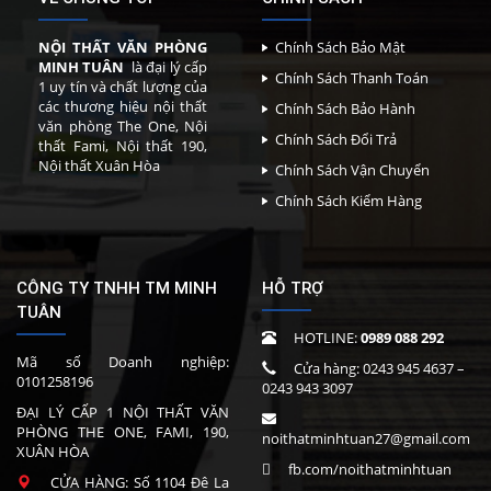
NỘI THẤT VĂN PHÒNG
Chính Sách Bảo Mật
MINH TUÂN
là đại lý cấp
Chính Sách Thanh Toán
1 uy tín và chất lượng của
các thương hiệu nội thất
Chính Sách Bảo Hành
văn phòng The One, Nội
Chính Sách Đổi Trả
thất Fami, Nội thất 190,
Nội thất Xuân Hòa
Chính Sách Vận Chuyển
Chính Sách Kiểm Hàng
CÔNG TY TNHH TM MINH
HỖ TRỢ
TUÂN
HOTLINE:
0989 088 292
Mã số Doanh nghiệp:
Cửa hàng:
0243 945 4637
–
0101258196
0243 943 3097
ĐẠI LÝ CẤP 1 NỘI THẤT VĂN
PHÒNG THE ONE, FAMI, 190,
noithatminhtuan27@gmail.com
XUÂN HÒA
fb.com/noithatminhtuan
CỬA HÀNG: Số 1104 Đê La