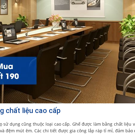
g chất liệu cao cấp
họ sử dụng cũng thuộc loại cao cấp. Ghế được làm bằng chất liệu v
à đệm mút êm. Các chi tiết được gia công lắp ráp tỉ mỉ, đảm bảo