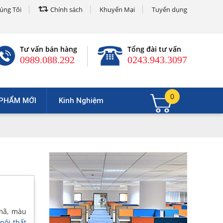
úng Tôi
Chính sách
Khuyến Mại
Tuyển dụng
Tư vấn bán hàng
Tổng đài tư vấn
0989.088.292
0243.943.3097
0
PHẨM MỚI
Kinh Nghiệm
 mã, màu
nội thất