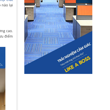
 nào lại
ợng cao.
 ưu điểm