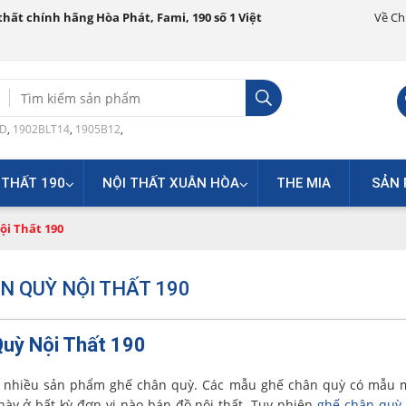
hất chính hãng Hòa Phát, Fami, 190 số 1 Việt
Về Ch
Search
for:
0D
,
1902BLT14
,
1905B12
,
 THẤT 190
NỘI THẤT XUÂN HÒA
THE MIA
SẢN 
i Thất 190
N QUỲ NỘI THẤT 190
uỳ Nội Thất 190
rất nhiều sản phẩm ghế chân quỳ. Các mẫu ghế chân quỳ có mẫu
này ở bất kỳ đơn vị nào bán đồ nội thất. Tuy nhiên
ghế chân quỳ 