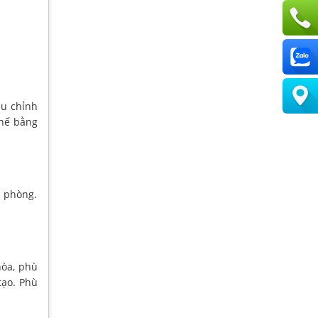
ều chỉnh
ghế bằng
n phòng.
hòa, phù
tạo. Phù