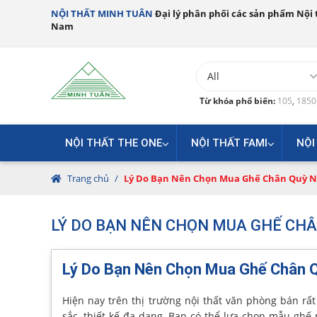
NỘI THẤT MINH TUÂN
Đại lý phân phối các sản phẩm Nội t
Nam
Từ khóa phổ biến:
105
,
185
NỘI THẤT THE ONE
NỘI THẤT FAMI
NỘI
Trang chủ
/
Lý Do Bạn Nên Chọn Mua Ghế Chân Quỳ Nộ
LÝ DO BẠN NÊN CHỌN MUA GHẾ CHÂ
Lý Do Bạn Nên Chọn Mua Ghế Chân Q
Hiện nay trên thị trường nội thất văn phòng bán 
sắc, thiết kế đa dạng. Bạn có thể lựa chọn mẫu ghế 