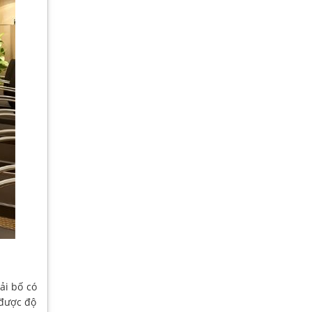
ải bố có
 được độ