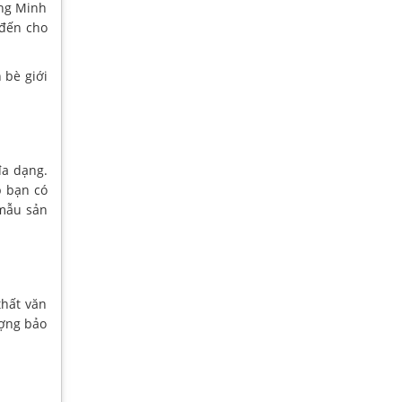
òng Minh
 đến cho
 bè giới
đa dạng.
p bạn có
 mẫu sản
hất văn
ượng bảo