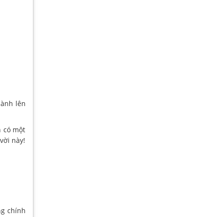
hành lên
n có một
vời này!
ng chính