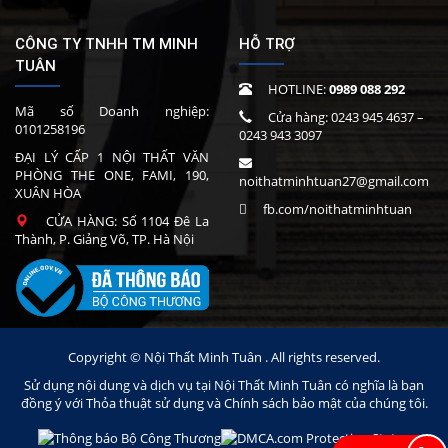
CÔNG TY TNHH TM MINH
HỖ TRỢ
TUÂN
HOTLINE:
0989 088 292
Mã số Doanh nghiệp:
Cửa hàng:
0243 945 4637
–
0101258196
0243 943 3097
ĐẠI LÝ CẤP 1 NỘI THẤT VĂN
PHÒNG THE ONE, FAMI, 190,
noithatminhtuan27@gmail.com
XUÂN HÒA
fb.com/noithatminhtuan
CỬA HÀNG: Số 1104 Đê La
Thành, P. Giảng Võ, TP. Hà Nội
Copyright © Nội Thất Minh Tuân . All rights reserved.
Sử dụng nội dung và dịch vụ tại Nội Thất Minh Tuân có nghĩa là bạn
đồng ý với Thỏa thuật sử dụng và Chính sách bảo mật của chúng tôi.