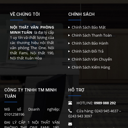
VỀ CHÚNG TÔI
CHÍNH SÁCH
NỘI THẤT VĂN PHÒNG
Chính Sách Bảo Mật
MINH TUÂN
là đại lý cấp
Chính Sách Thanh Toán
1 uy tín và chất lượng của
các thương hiệu nội thất
Chính Sách Bảo Hành
văn phòng The One, Nội
Chính Sách Đổi Trả
thất Fami, Nội thất 190,
Nội thất Xuân Hòa
Chính Sách Vận Chuyển
Chính Sách Kiểm Hàng
CÔNG TY TNHH TM MINH
HỖ TRỢ
TUÂN
HOTLINE:
0989 088 292
Mã số Doanh nghiệp:
Cửa hàng:
0243 945 4637
–
0101258196
0243 943 3097
ĐẠI LÝ CẤP 1 NỘI THẤT VĂN
PHÒNG THE ONE, FAMI, 190,