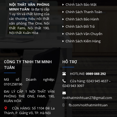
NỘI THẤT VĂN PHÒNG
Chính Sách Bảo Mật
MINH TUÂN
là đại lý cấp
Chính Sách Thanh Toán
1 uy tín và chất lượng của
các thương hiệu nội thất
Chính Sách Bảo Hành
văn phòng The One, Nội
Chính Sách Đổi Trả
thất Fami, Nội thất 190,
Nội thất Xuân Hòa
Chính Sách Vận Chuyển
Chính Sách Kiểm Hàng
CÔNG TY TNHH TM MINH
HỖ TRỢ
TUÂN
HOTLINE:
0989 088 292
Mã số Doanh nghiệp:
Cửa hàng:
0243 945 4637
–
0101258196
0243 943 3097
ĐẠI LÝ CẤP 1 NỘI THẤT VĂN
PHÒNG THE ONE, FAMI, 190,
noithatminhtuan27@gmail.com
XUÂN HÒA
fb.com/noithatminhtuan
CỬA HÀNG: Số 1104 Đê La
Thành, P. Giảng Võ, TP. Hà Nội