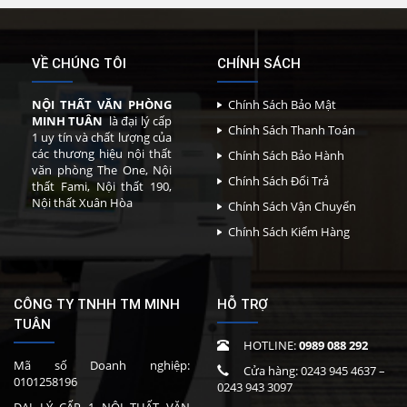
VỀ CHÚNG TÔI
CHÍNH SÁCH
NỘI THẤT VĂN PHÒNG
Chính Sách Bảo Mật
MINH TUÂN
là đại lý cấp
Chính Sách Thanh Toán
1 uy tín và chất lượng của
các thương hiệu nội thất
Chính Sách Bảo Hành
văn phòng The One, Nội
Chính Sách Đổi Trả
thất Fami, Nội thất 190,
Nội thất Xuân Hòa
Chính Sách Vận Chuyển
Chính Sách Kiểm Hàng
CÔNG TY TNHH TM MINH
HỖ TRỢ
TUÂN
HOTLINE:
0989 088 292
Mã số Doanh nghiệp:
Cửa hàng:
0243 945 4637
–
0101258196
0243 943 3097