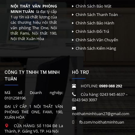
NỘI THẤT VĂN PHÒNG
Chính Sách Bảo Mật
MINH TUÂN
là đại lý cấp
Chính Sách Thanh Toán
1 uy tín và chất lượng của
các thương hiệu nội thất
Chính Sách Bảo Hành
văn phòng The One, Nội
Chính Sách Đổi Trả
thất Fami, Nội thất 190,
Nội thất Xuân Hòa
Chính Sách Vận Chuyển
Chính Sách Kiểm Hàng
CÔNG TY TNHH TM MINH
HỖ TRỢ
TUÂN
HOTLINE:
0989 088 292
Mã số Doanh nghiệp:
Cửa hàng:
0243 945 4637
–
0101258196
0243 943 3097
ĐẠI LÝ CẤP 1 NỘI THẤT VĂN
PHÒNG THE ONE, FAMI, 190,
noithatminhtuan27@gmail.com
XUÂN HÒA
fb.com/noithatminhtuan
CỬA HÀNG: Số 1104 Đê La
Thành, P. Giảng Võ, TP. Hà Nội