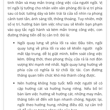
tinh thần và may mắn trong công việc của người ngồi. Vị
trí ngồi lý tưởng cho nhân viên văn phòng đó là vị trí phía
sau có bức tường dày và bên trái là cửa sổ nhìn ra phong
cảnh tươi tắn, ánh sáng tốt, thông thoáng. Tuy nhiên, một
số vị trí, hướng bàn làm việc như sau sẽ khiến bạn phạm
vào quy tắc ngũ hành và kém mắn trong công việc, con
đường thăng tiến dễ bị cản trở. Đó là:
Ngồi quay lưng về phía lối ra vào: Đầu tiên, ngồi
quay lưng về phía lối ra vào sẽ khiến người ngồi
mất tập trung, dễ bị giật mình, kiểm soát công việc
kém. Đồng thời, theo phong thủy, cửa rả là nơi đón
vượng khí mạnh mẽ nhất. Ngồi quay lưng hướng về
phía cửa có nghĩa là từ chối lộc tài. Con đường
thăng quan tiến chức khó mà thành công được.
Nên hướng không hợp tuổi: Mỗi một người sẽ có
cặp hướng cát và hướng hung riêng. Nếu bố trí
bàn làm việc hướng về hướng cát, những may mắn,
thăng tiến sẽ đến với bạn nhanh chóng. Ngược lại,
ngồi theo hướng hung, những điều dữ, sự cản trở