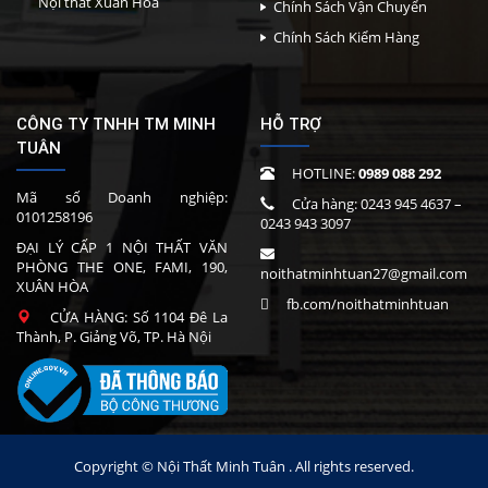
Nội thất Xuân Hòa
Chính Sách Vận Chuyển
Chính Sách Kiểm Hàng
CÔNG TY TNHH TM MINH
HỖ TRỢ
TUÂN
HOTLINE:
0989 088 292
Mã số Doanh nghiệp:
Cửa hàng:
0243 945 4637
–
0101258196
0243 943 3097
ĐẠI LÝ CẤP 1 NỘI THẤT VĂN
PHÒNG THE ONE, FAMI, 190,
noithatminhtuan27@gmail.com
XUÂN HÒA
fb.com/noithatminhtuan
CỬA HÀNG: Số 1104 Đê La
Thành, P. Giảng Võ, TP. Hà Nội
Copyright © Nội Thất Minh Tuân . All rights reserved.