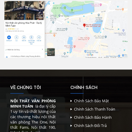
VỀ CHÚNG TÔI
CHÍNH SÁCH
NỘI THẤT VĂN PHÒNG
Chính Sách Bảo Mật
MINH TUÂN
là đại lý cấp
Chính Sách Thanh Toán
1 uy tín và chất lượng của
các thương hiệu nội thất
Chính Sách Bảo Hành
văn phòng The One, Nội
Chính Sách Đổi Trả
thất Fami, Nội thất 190,