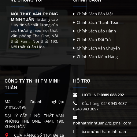
VỀ CHÚNG TÔI
CHÍNH SÁCH
NỘI THẤT VĂN PHÒNG
Chính Sách Bảo Mật
MINH TUÂN
là đại lý cấp
Chính Sách Thanh Toán
1 uy tín và chất lượng của
các thương hiệu nội thất
Chính Sách Bảo Hành
văn phòng The One, Nội
Chính Sách Đổi Trả
thất Fami, Nội thất 190,
Nội thất Xuân Hòa
Chính Sách Vận Chuyển
Chính Sách Kiểm Hàng
CÔNG TY TNHH TM MINH
HỖ TRỢ
TUÂN
HOTLINE:
0989 088 292
Mã số Doanh nghiệp:
Cửa hàng:
0243 945 4637
–
0101258196
0243 943 3097
ĐẠI LÝ CẤP 1 NỘI THẤT VĂN
PHÒNG THE ONE, FAMI, 190,
noithatminhtuan27@gmail.com
XUÂN HÒA
fb.com/noithatminhtuan
CỬA HÀNG: Số 1104 Đê La