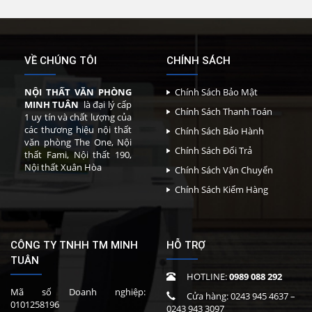
VỀ CHÚNG TÔI
CHÍNH SÁCH
NỘI THẤT VĂN PHÒNG
Chính Sách Bảo Mật
MINH TUÂN
là đại lý cấp
Chính Sách Thanh Toán
1 uy tín và chất lượng của
các thương hiệu nội thất
Chính Sách Bảo Hành
văn phòng The One, Nội
Chính Sách Đổi Trả
thất Fami, Nội thất 190,
Nội thất Xuân Hòa
Chính Sách Vận Chuyển
Chính Sách Kiểm Hàng
CÔNG TY TNHH TM MINH
HỖ TRỢ
TUÂN
HOTLINE:
0989 088 292
Mã số Doanh nghiệp:
Cửa hàng:
0243 945 4637
–
0101258196
0243 943 3097