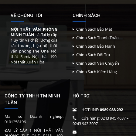
VỀ CHÚNG TÔI
CHÍNH SÁCH
NỘI THẤT VĂN PHÒNG
Chính Sách Bảo Mật
MINH TUÂN
là đại lý cấp
Chính Sách Thanh Toán
1 uy tín và chất lượng của
các thương hiệu nội thất
Chính Sách Bảo Hành
văn phòng The One, Nội
Chính Sách Đổi Trả
thất Fami, Nội thất 190,
Nội thất Xuân Hòa
Chính Sách Vận Chuyển
Chính Sách Kiểm Hàng
CÔNG TY TNHH TM MINH
HỖ TRỢ
TUÂN
HOTLINE:
0989 088 292
Mã số Doanh nghiệp:
Cửa hàng:
0243 945 4637
–
0101258196
0243 943 3097
ĐẠI LÝ CẤP 1 NỘI THẤT VĂN
PHÒNG THE ONE, FAMI, 190,