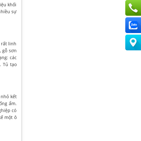
iệu khối
nhiều sự
rất linh
, gỗ sơn
ạng: các
. Tủ tạo
 nhỏ kết
hống ẩm.
ghiệp có
kế một ô