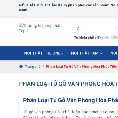
NỘI THẤT MINH TUÂN
Đại lý phân phối các sản phẩm Nội t
Nam
Từ khóa phổ biến:
105
,
185
NỘI THẤT THE ONE
NỘI THẤT FAMI
NỘI
Trang chủ
/
Phân Loại Tủ Gỗ Văn Phòng Hòa Phát Tiê
PHÂN LOẠI TỦ GỖ VĂN PHÒNG HÒA 
Phân Loại Tủ Gỗ Văn Phòng Hòa Phá
Tủ gỗ văn phòng Hòa Phát luôn được mọi cơ quan, d
đều rất thuận lợi và dễ dàng.
Tủ gỗ văn phòng Hòa Ph