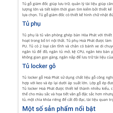
Tủ gỗ giám đốc giúp lưu trữ, quản lý tài liệu giúp c
lượng lớn và tiết kiệm thời gian tìm kiếm bởi thiết
lựa chọn. Tủ gỗ giám đốc có thiết kế hình chữ nhật đ
Tủ phụ
Tủ phụ là tủ văn phòng ghép bàn Hòa Phát với thiết kế
hoạt trong bố trí nội thất. Tủ phụ Hoà Phát được làm
PU. Tủ có 2 loại cân tĩnh và chân có bánh xe di chu
ngăn tủ để đồ, ngăn tủ mở, kệ CPU, ngăn kéo bàn ph
không gian gọn gàng, ngăn nắp để lưu trữ tài liệu củ
Tủ locker gỗ
Tủ locker gỗ Hoà Phát sử dụng chất liệu gỗ công ng
hợp với keo và ép lại dưới áp suất lớn. Lớp gỗ ép 
Tủ locker Hoà Phát được thiết kế thành nhiều kiểu, 
thể cho màu sắc và họa tiết vân gỗ đặc sắc hơn nhưn
tủ, một chìa khóa riêng để cất đồ đạc, tài liệu quan t
Một số sản phẩm nổi bật