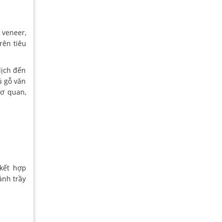
 veneer,
rên tiêu
lịch đến
ủ gỗ văn
cơ quan,
 kết hợp
ánh trầy