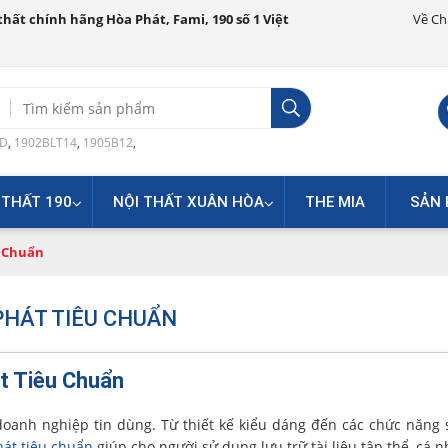
hất chính hãng Hòa Phát, Fami, 190 số 1 Việt
Về Ch
Search
for:
0D
,
1902BLT14
,
1905B12
,
 THẤT 190
NỘI THẤT XUÂN HÒA
THE MIA
SẢN 
u Chuẩn
PHÁT TIÊU CHUẨN
t Tiêu Chuẩn
oanh nghiệp tin dùng. Từ thiết kế kiểu dáng đến các chức năng
át tiêu chuẩn
giúp cho người sử dụng lưu trữ tài liệu tập thể, cá 