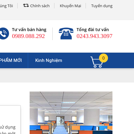
úng Tôi
Chính sách
Khuyến Mại
Tuyển dụng
Tư vấn bán hàng
Tổng đài tư vấn
0989.088.292
0243.943.3097
0
PHẨM MỚI
Kinh Nghiệm
 sử dụng
nhân một