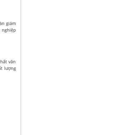
bàn giám
g nghiệp
hất văn
ất lượng