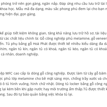
ăn phòng trở nên gọn gàng, ngăn nắp. Đáp ứng nhu cầu lưu trữ tài l
 kế khoa học. Mẫu mã đa dạng, màu sắc phong phú đem lại cho bạn 
ứng hiện đại, gọn gàng.
 giúp tiết kiệm không gian, tăng khả năng lưu trữ hồ sơ, tài liệu 
 từ các chất liệu chính là: Gỗ công nghiệp phủ melamine, gỗ veneer
yển. Tủ phụ bằng gỗ Hoà Phát được thiết kế nhiều kiểu dáng đa d
ím, ngăn tủ kín, ngăn tủ có khoá, ngăn tủ kéo, ngăn tủ có khoá
a cá nhân, doanh nghiệp.
hiệp MFC cao cấp là dòng gỗ công nghiệp. Được làm từ cây gỗ băm
được phủ lớp melamine cho bề mặt sáng mịn, chống trầy xước và c
có ô tủ hình vuông, hình chữ nhật. Dòng tủ locker bằng gỗ công n
g lại kém bền khi gặp nước hay môi trường ẩm thấp.Tủ được thiết 
rọng. Sau đó tự bảo quản bằng việc khóa tủ lại.