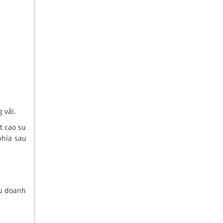
 vải.
t cao su
phía sau
ều doanh