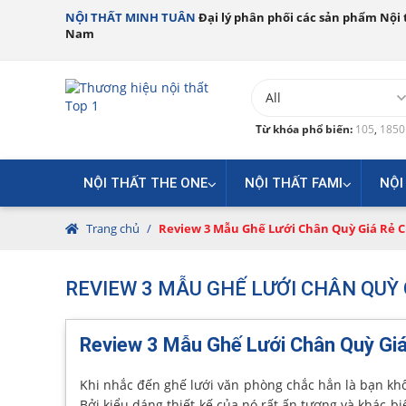
NỘI THẤT MINH TUÂN
Đại lý phân phối các sản phẩm Nội t
Nam
Từ khóa phổ biến:
105
,
185
NỘI THẤT THE ONE
NỘI THẤT FAMI
NỘI
Trang chủ
/
Review 3 Mẫu Ghế Lưới Chân Quỳ Giá Rẻ 
REVIEW 3 MẪU GHẾ LƯỚI CHÂN QUỲ 
Review 3 Mẫu Ghế Lưới Chân Quỳ Giá
Khi nhắc đến ghế lưới văn phòng chắc hẳn là bạn khô
Bởi kiểu dáng thiết kế của nó rất ấn tượng và khác b