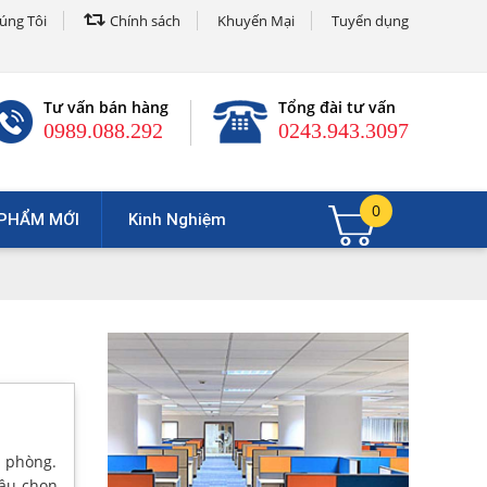
úng Tôi
Chính sách
Khuyến Mại
Tuyển dụng
Tư vấn bán hàng
Tổng đài tư vấn
0989.088.292
0243.943.3097
0
PHẨM MỚI
Kinh Nghiệm
n phòng.
cầu chọn