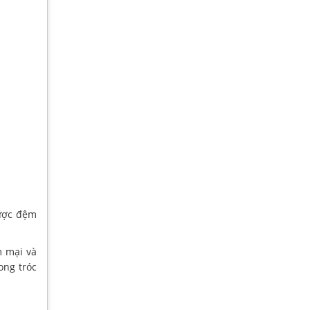
được đệm
m mại và
ong tróc