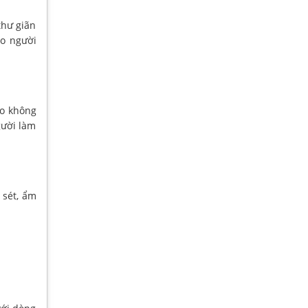
thư giãn
ho người
ho không
gười làm
 sét, ẩm