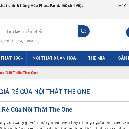
hất chính hãng Hòa Phát, Fami, 190 số 1 Việt
Về Ch
Search
for:
0D
,
1902BLT14
,
1905B12
,
 THẤT 190
NỘI THẤT XUÂN HÒA
THE MIA
SẢN 
Của Nội Thất The One
GIÁ RẺ CỦA NỘI THẤT THE ONE
 Rẻ Của Nội Thất The One
ng còn xa lạ gì với những nhân viên hay những người làm việc vă
iệt hoàn toàn so với các loại ghế thông dụng khác. Khi bạn có nhu 