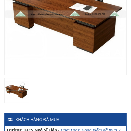
Chị Hiền
-
Ngõ 88 Phố Ngọc Hà đã mua 7 giờ trước
Chị Hồng Anh
-
46 Tăng Bạt Hổ đã mua 2 giờ trước
Anh Quang
-
51 Ngô Quyền đã mua 4 giờ trước
Chị Nghi
-
47 Mai Hắc Đế đã mua 5 giờ trước
Anh Thảo
-
Yên Viên - Đông Anh đã mua 2 ngày trước
Chị Ánh
-
Số 9 Ngô Quyền đã mua 4 ngày trước
Chị Mai
-
Khu biệt thự Vincom Đường Hoa Lan đã mua 2 giờ
trước
Anh Sơn
-
15 An Dương đã mua 1 ngày trước
Anh Nam
-
33 Đại Cổ Việt đã mua 15 giờ trước
KHÁCH HÀNG
ĐÃ MUA
Anh Hùng
-
26 Hàng Bài đã mua 1 ngày trước
Trường THCS Ngô Sĩ Liên
-
Hàm Long, Hoàn Kiếm đã mua 2