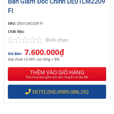
Bàn Giám Đốc Chính DE01LM2209
FI
SKU:
DE01LM2209 FI
Chất liệu:
Bình chọn
7.600.000₫
Giá Bán:
Giá chưa có VAT, vui lòng + 8%
THÊM VÀO GIỎ HÀNG
Giá chưa bao gồm phí vận chuyển và lắp đặt
HOTLINE:0989.088.292