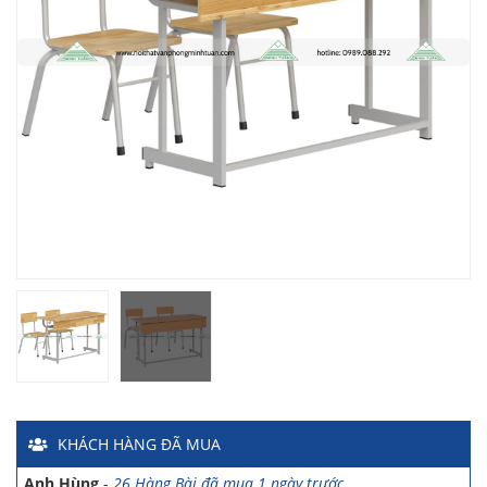
Chị Hiền
-
Ngõ 88 Phố Ngọc Hà đã mua 7 giờ trước
Chị Hồng Anh
-
46 Tăng Bạt Hổ đã mua 2 giờ trước
Anh Quang
-
51 Ngô Quyền đã mua 4 giờ trước
Chị Nghi
-
47 Mai Hắc Đế đã mua 5 giờ trước
Anh Thảo
-
Yên Viên - Đông Anh đã mua 2 ngày trước
Chị Ánh
-
Số 9 Ngô Quyền đã mua 4 ngày trước
Chị Mai
-
Khu biệt thự Vincom Đường Hoa Lan đã mua 2 giờ
trước
Anh Sơn
-
15 An Dương đã mua 1 ngày trước
KHÁCH HÀNG
ĐÃ MUA
Anh Nam
-
33 Đại Cổ Việt đã mua 15 giờ trước
Anh Hùng
-
26 Hàng Bài đã mua 1 ngày trước