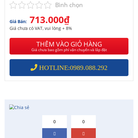
Bình chọn
713.000₫
Giá Bán:
Giá chưa có VAT, vui lòng + 8%
THÊM VÀO GIỎ HÀNG
Giá chưa bao gồm phí vận chuyển và lắp đặt
HOTLINE:0989.088.292
0
0