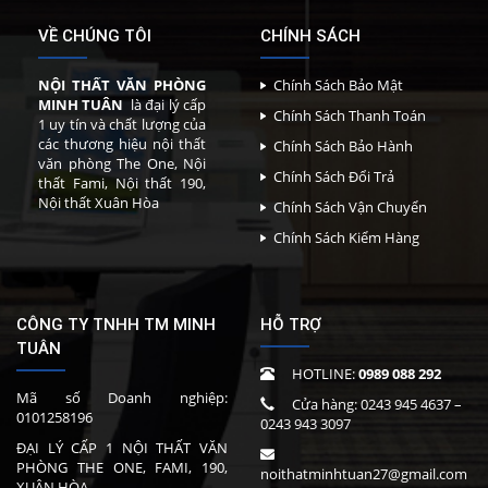
VỀ CHÚNG TÔI
CHÍNH SÁCH
NỘI THẤT VĂN PHÒNG
Chính Sách Bảo Mật
MINH TUÂN
là đại lý cấp
Chính Sách Thanh Toán
1 uy tín và chất lượng của
các thương hiệu nội thất
Chính Sách Bảo Hành
văn phòng The One, Nội
Chính Sách Đổi Trả
thất Fami, Nội thất 190,
Nội thất Xuân Hòa
Chính Sách Vận Chuyển
Chính Sách Kiểm Hàng
CÔNG TY TNHH TM MINH
HỖ TRỢ
TUÂN
HOTLINE:
0989 088 292
Mã số Doanh nghiệp:
Cửa hàng:
0243 945 4637
–
0101258196
0243 943 3097
ĐẠI LÝ CẤP 1 NỘI THẤT VĂN
PHÒNG THE ONE, FAMI, 190,
noithatminhtuan27@gmail.com
XUÂN HÒA