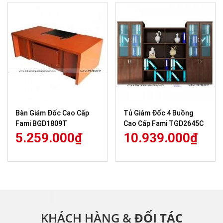
Bàn Giám Đốc Cao Cấp
Tủ Giám Đốc 4 Buồng
Fami BGD1809T
Cao Cấp Fami TGD2645C
5.259.000
₫
10.939.000
₫
KHÁCH HÀNG &
ĐỐI TÁC