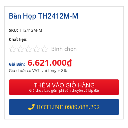
Bàn Họp TH2412M-M
SKU:
TH2412M-M
Chất liệu:
Bình chọn
6.621.000₫
Giá Bán:
Giá chưa có VAT, vui lòng + 8%
THÊM VÀO GIỎ HÀNG
Giá chưa bao gồm phí vận chuyển và lắp đặt
HOTLINE:0989.088.292