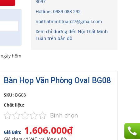
3097
Hotline:
0989 088 292
noithatminhtuan27@gmail.com
Xem chỉ đường đến Nội Thất Minh
Tuân trên bản đồ
o ngày hôm
Bàn Họp Văn Phòng Oval BG08
SKU:
BG08
Chất liệu:
Bình chọn
1.606.000₫
Giá Bán:
Giá chưa có VAT, vui lòng + 8%