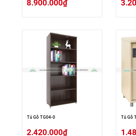
8.900.000
₫
3.2
Tủ Gỗ TG04-0
Tủ Gỗ 
2.420.000
₫
1.4