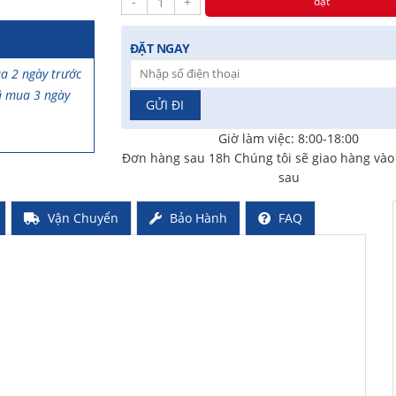
-
+
đặt
ĐẶT NGAY
a 2 ngày trước
ã mua 3 ngày
Giờ làm việc: 8:00-18:00
rước
Đơn hàng sau 18h Chúng tôi sẽ giao hàng và
sau
Vận Chuyển
Bảo Hành
FAQ
iờ trước
a 2 ngày trước