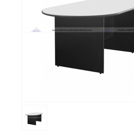
Chị Hiền
-
Ngõ 88 Phố Ngọc Hà đã mua 7 giờ trước
Chị Hồng Anh
-
46 Tăng Bạt Hổ đã mua 2 giờ trước
Anh Quang
-
51 Ngô Quyền đã mua 4 giờ trước
Chị Nghi
-
47 Mai Hắc Đế đã mua 5 giờ trước
Anh Thảo
-
Yên Viên - Đông Anh đã mua 2 ngày trước
Chị Ánh
-
Số 9 Ngô Quyền đã mua 4 ngày trước
Chị Mai
-
Khu biệt thự Vincom Đường Hoa Lan đã mua 2 g