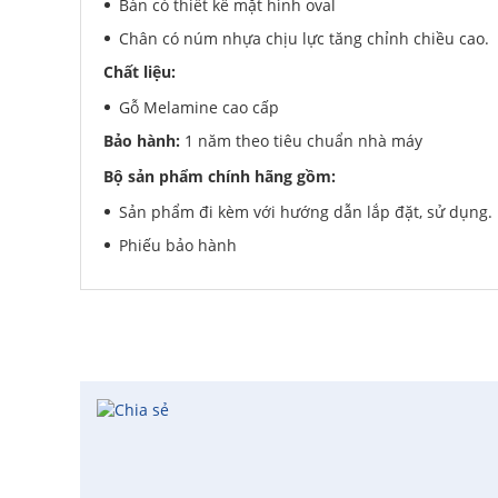
Bàn có thiết kế mặt hình oval
Trường THCS Thành Công
-
Khu TT Khu C Thành Công đ
Chân có núm nhựa chịu lực tăng chỉnh chiều cao.
trước
Anh Long
-
278 Thụy Khuê đã mua 4 ngày trước
Chất liệu:
Công ty Lữ hành HG
-
47 Phan Chu Trinh đã mua 8 giờ t
Gỗ Melamine cao cấp
Chị Hiền
-
Ngõ 88 Phố Ngọc Hà đã mua 7 giờ trước
Bảo hành:
1 năm theo tiêu chuẩn nhà máy
Chị Hồng Anh
-
46 Tăng Bạt Hổ đã mua 2 giờ trước
Anh Quang
-
51 Ngô Quyền đã mua 4 giờ trước
Bộ sản phẩm chính hãng gồm:
Chị Nghi
-
47 Mai Hắc Đế đã mua 5 giờ trước
Sản phẩm đi kèm với hướng dẫn lắp đặt, sử dụng.
Phiếu bảo hành