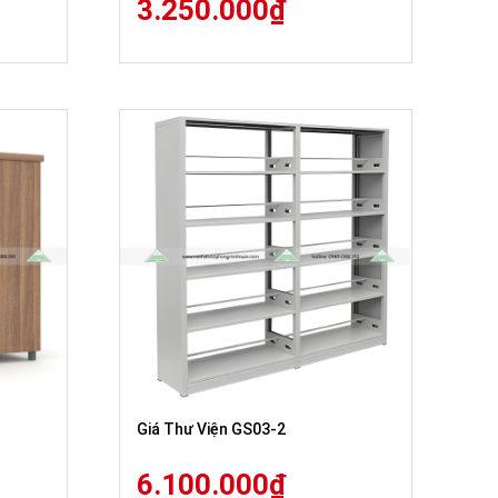
3.250.000
₫
Giá Thư Viện GS03-2
6.100.000
₫