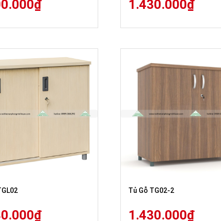
00.000
₫
1.430.000
₫
TGL02
Tủ Gỗ TG02-2
80.000
₫
1.430.000
₫