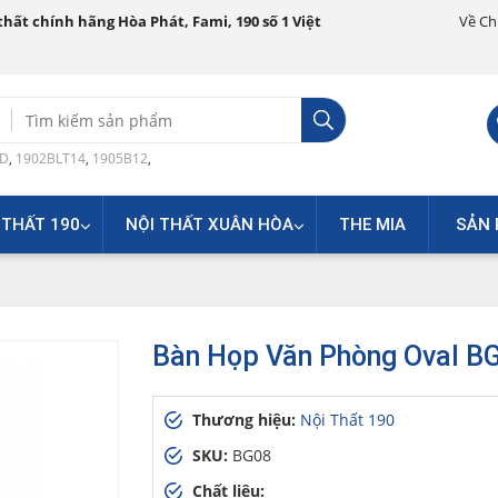
hất chính hãng Hòa Phát, Fami, 190 số 1 Việt
Về Ch
Search
for:
0D
,
1902BLT14
,
1905B12
,
 THẤT 190
NỘI THẤT XUÂN HÒA
THE MIA
SẢN 
Bàn Họp Văn Phòng Oval B
Thương hiệu:
Nội Thất 190
SKU:
BG08
Chất liệu: