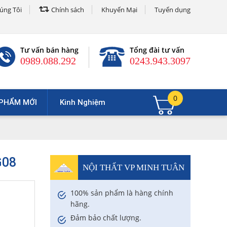
úng Tôi
Chính sách
Khuyến Mại
Tuyển dụng
Tư vấn bán hàng
Tổng đài tư vấn
0989.088.292
0243.943.3097
0
PHẨM MỚI
Kinh Nghiệm
G08
NỘI THẤT VP MINH TUÂN
100% sản phẩm là hàng chính
hãng.
Đảm bảo chất lượng.