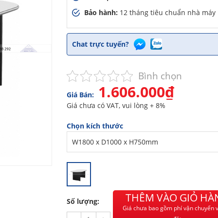
Bảo hành:
12 tháng tiêu chuẩn nhà máy
Chat trực tuyến?
Bình chọn
1.606.000₫
Giá Bán:
Giá chưa có VAT, vui lòng + 8%
Chọn kích thước
THÊM VÀO GIỎ HÀ
Số lượng:
Giá chưa bao gồm phí vận chuyển v
iờ trước