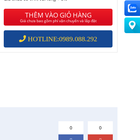
THÊM VÀO GIỎ HÀNG
Giá chưa bao gồm phí vận chuyển và lắp đặt
HOTLINE:0989.088.292
0
0