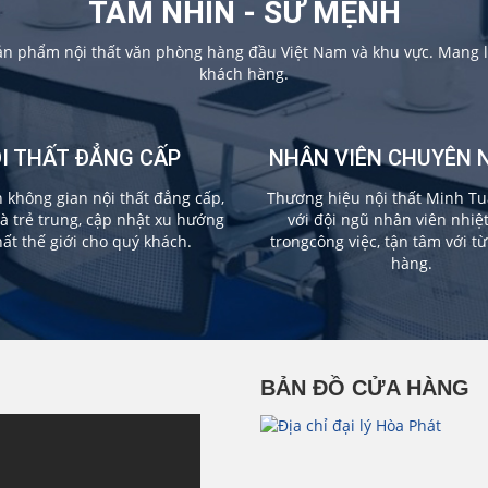
TẦM NHÌN - SỨ MỆNH
sản phẩm nội thất văn phòng hàng đầu Việt Nam và khu vực. Mang lạ
khách hàng.
I THẤT ĐẲNG CẤP
NHÂN VIÊN CHUYÊN 
không gian nội thất đẳng cấp,
Thương hiệu nội thất Minh Tu
và trẻ trung, cập nhật xu hướng
với đội ngũ nhân viên nhiệ
hất thế giới cho quý khách.
trongcông việc, tận tâm với t
hàng.
BẢN ĐỒ CỬA HÀNG