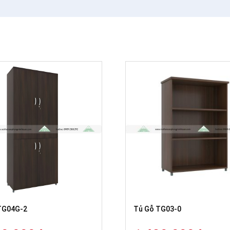
TG04G-2
Tủ Gỗ TG03-0