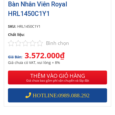
Bàn Nhân Viên Royal
HRL1450C1Y1
SKU:
HRL1450C1Y1
Chất liệu:
Bình chọn
3.572.000₫
Giá Bán:
Giá chưa có VAT, vui lòng + 8%
THÊM VÀO GIỎ HÀNG
Giá chưa bao gồm phí vận chuyển và lắp đặt
HOTLINE:0989.088.292