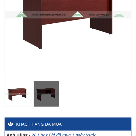
Chị Hiền
-
Ngõ 88 Phố Ngọc Hà đã mua 7 giờ trước
Chị Hồng Anh
-
46 Tăng Bạt Hổ đã mua 2 giờ trước
Anh Quang
-
51 Ngô Quyền đã mua 4 giờ trước
Chị Nghi
-
47 Mai Hắc Đế đã mua 5 giờ trước
Anh Thảo
-
Yên Viên - Đông Anh đã mua 2 ngày trước
Chị Ánh
-
Số 9 Ngô Quyền đã mua 4 ngày trước
Chị Mai
-
Khu biệt thự Vincom Đường Hoa Lan đã mua 2 giờ
trước
Anh Sơn
-
15 An Dương đã mua 1 ngày trước
KHÁCH HÀNG
ĐÃ MUA
Anh Nam
-
33 Đại Cổ Việt đã mua 15 giờ trước
Anh Hùng
-
26 Hàng Bài đã mua 1 ngày trước