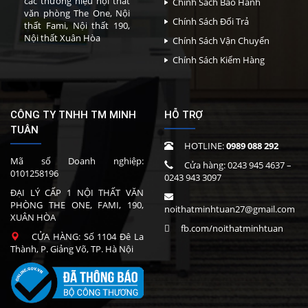
các thương hiệu nội thất
Chính Sách Bảo Hành
văn phòng The One, Nội
Chính Sách Đổi Trả
thất Fami, Nội thất 190,
Nội thất Xuân Hòa
Chính Sách Vận Chuyển
Chính Sách Kiểm Hàng
CÔNG TY TNHH TM MINH
HỖ TRỢ
TUÂN
HOTLINE:
0989 088 292
Mã số Doanh nghiệp:
Cửa hàng:
0243 945 4637
–
0101258196
0243 943 3097
ĐẠI LÝ CẤP 1 NỘI THẤT VĂN
PHÒNG THE ONE, FAMI, 190,
noithatminhtuan27@gmail.com
XUÂN HÒA
fb.com/noithatminhtuan
CỬA HÀNG: Số 1104 Đê La
Thành, P. Giảng Võ, TP. Hà Nội