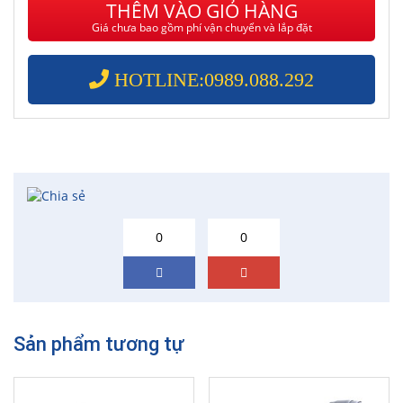
THÊM VÀO GIỎ HÀNG
Giá chưa bao gồm phí vận chuyển và lắp đặt
HOTLINE:0989.088.292
0
0
Sản phẩm tương tự