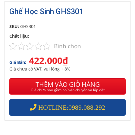
Ghế Học Sinh GHS301
SKU:
GHS301
Chất liệu:
Bình chọn
422.000₫
Giá Bán:
Giá chưa có VAT, vui lòng + 8%
THÊM VÀO GIỎ HÀNG
Giá chưa bao gồm phí vận chuyển và lắp đặt
HOTLINE:0989.088.292