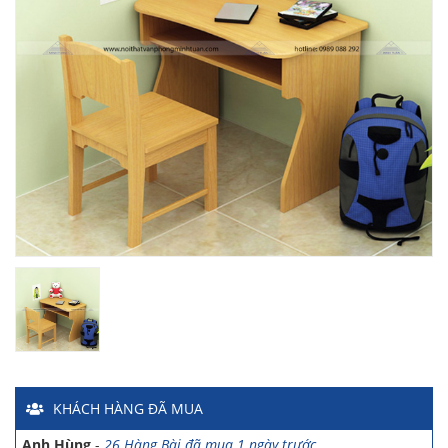
Chị Hiền
-
Ngõ 88 Phố Ngọc Hà đã mua 7 giờ trước
Chị Hồng Anh
-
46 Tăng Bạt Hổ đã mua 2 giờ trước
Anh Quang
-
51 Ngô Quyền đã mua 4 giờ trước
Chị Nghi
-
47 Mai Hắc Đế đã mua 5 giờ trước
Anh Thảo
-
Yên Viên - Đông Anh đã mua 2 ngày trước
Chị Ánh
-
Số 9 Ngô Quyền đã mua 4 ngày trước
Chị Mai
-
Khu biệt thự Vincom Đường Hoa Lan đã mua 2 giờ
trước
Anh Sơn
-
15 An Dương đã mua 1 ngày trước
KHÁCH HÀNG
ĐÃ MUA
Anh Nam
-
33 Đại Cổ Việt đã mua 15 giờ trước
Anh Hùng
-
26 Hàng Bài đã mua 1 ngày trước