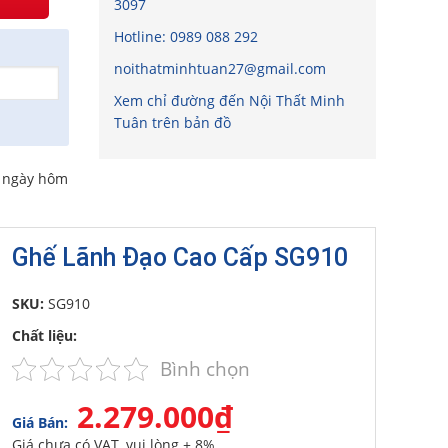
3097
Hotline:
0989 088 292
noithatminhtuan27@gmail.com
Xem chỉ đường đến Nội Thất Minh
Tuân trên bản đồ
o ngày hôm
Ghế Lãnh Đạo Cao Cấp SG910
SKU:
SG910
Chất liệu:
Bình chọn
2.279.000₫
Giá Bán:
Giá chưa có VAT, vui lòng + 8%