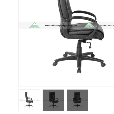
Chị Hiền
-
Ngõ 88 Phố Ngọc Hà đã mua 7 giờ trước