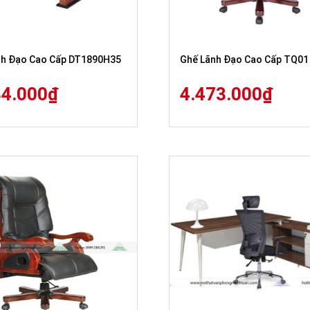
nh Đạo Cao Cấp DT1890H35
Ghế Lãnh Đạo Cao Cấp TQ01
84.000
₫
4.473.000
₫