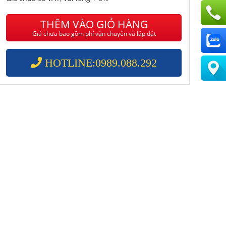
THÊM VÀO GIỎ HÀNG
Giá chưa bao gồm phí vận chuyển và lắp đặt
HOTLINE:0989.088.292