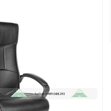
iờ trước
a 2 ngày trước
ã mua 3 ngày
rước