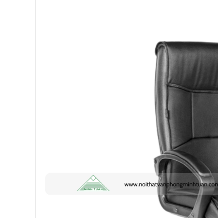
Chị Ánh
-
Số 9 Ngô Quyền đã mua 4 ngày trước
Chị Mai
-
Khu biệt thự Vincom Đường Hoa Lan đã mua 2 g
Anh Sơn
-
15 An Dương đã mua 1 ngày trước
Anh Nam
-
33 Đại Cổ Việt đã mua 15 giờ trước
Anh Hùng
-
26 Hàng Bài đã mua 1 ngày trước
Trường THCS Ngô Sĩ Liên
-
Hàm Long, Hoàn Kiếm đã mu
Trường THCS Thành Công
-
Khu TT Khu C Thành Công đ
trước
Anh Long
-
278 Thụy Khuê đã mua 4 ngày trước
Công ty Lữ hành HG
-
47 Phan Chu Trinh đã mua 8 giờ t
Chị Hiền
-
Ngõ 88 Phố Ngọc Hà đã mua 7 giờ trước
Chị Hồng Anh
-
46 Tăng Bạt Hổ đã mua 2 giờ trước
Anh Quang
-
51 Ngô Quyền đã mua 4 giờ trước
Chị Nghi
-
47 Mai Hắc Đế đã mua 5 giờ trước