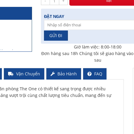
-
+
đặt
ĐẶT NGAY
iờ trước
Giờ làm việc: 8:00-18:00
Đơn hàng sau 18h Chúng tôi sẽ giao hàng và
sau
a 2 ngày trước
Vận Chuyển
Bảo Hành
FAQ
ã mua 3 ngày
ăn phòng The One có thiết kế sang trọng được nhiều
h năng vượt trội cùng chất lượng tiêu chuẩn, mang đến sự
rước