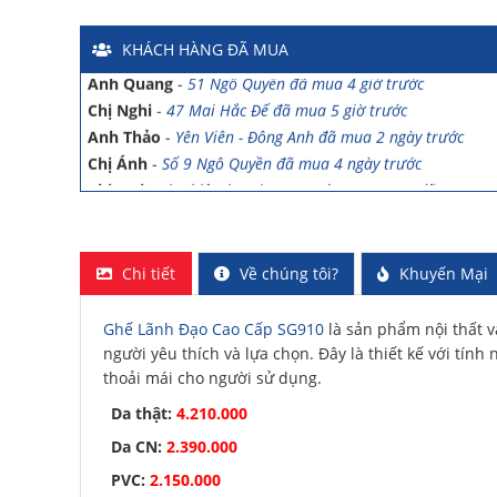
Chị Hồng Anh
-
46 Tăng Bạt Hổ đã mua 2 giờ trước
Anh Quang
-
51 Ngô Quyền đã mua 4 giờ trước
KHÁCH HÀNG
ĐÃ MUA
Chị Nghi
-
47 Mai Hắc Đế đã mua 5 giờ trước
Anh Thảo
-
Yên Viên - Đông Anh đã mua 2 ngày trước
Chị Ánh
-
Số 9 Ngô Quyền đã mua 4 ngày trước
Chị Mai
-
Khu biệt thự Vincom Đường Hoa Lan đã mua 2 g
Anh Sơn
-
15 An Dương đã mua 1 ngày trước
Anh Nam
-
33 Đại Cổ Việt đã mua 15 giờ trước
Anh Hùng
-
26 Hàng Bài đã mua 1 ngày trước
Trường THCS Ngô Sĩ Liên
-
Hàm Long, Hoàn Kiếm đã mu
Chi tiết
Về chúng tôi?
Khuyến Mại
Trường THCS Thành Công
-
Khu TT Khu C Thành Công đ
trước
Anh Long
-
278 Thụy Khuê đã mua 4 ngày trước
Ghế Lãnh Đạo Cao Cấp SG910
là sản phẩm nội thất v
người yêu thích và lựa chọn. Đây là thiết kế với tín
Công ty Lữ hành HG
-
47 Phan Chu Trinh đã mua 8 giờ t
thoải mái cho người sử dụng.
Chị Hiền
-
Ngõ 88 Phố Ngọc Hà đã mua 7 giờ trước
Chị Hồng Anh
-
46 Tăng Bạt Hổ đã mua 2 giờ trước
Da thật:
4.210.000
Anh Quang
-
51 Ngô Quyền đã mua 4 giờ trước
Da CN:
2.390.000
Chị Nghi
-
47 Mai Hắc Đế đã mua 5 giờ trước
PVC:
2.150.000
Anh Thảo
-
Yên Viên - Đông Anh đã mua 2 ngày trước