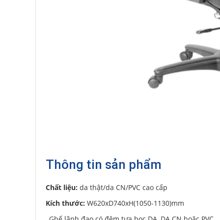
Thông tin sản phẩm
Chất liệu:
da thật/da CN/PVC cao cấp
Kích thước:
W620xD740xH(1050-1130)mm
Ghế lãnh đạo có đệm tựa bọc DA, DA CN hoặc PVC.