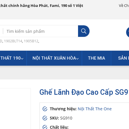
hất chính hãng Hòa Phát, Fami, 190 số 1 Việt
Về Ch
Search
for:
0D
,
1902BLT14
,
1905B12
,
 THẤT 190
NỘI THẤT XUÂN HÒA
THE MIA
SẢN 
Ghế Lãnh Đạo Cao Cấp SG9
Thương hiệu:
Nội Thất The One
SKU:
SG910
Chất liệu: