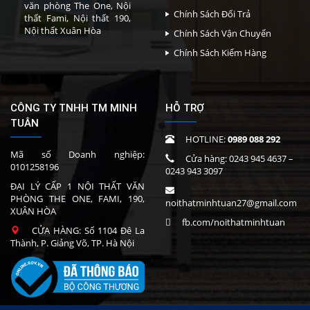
văn phòng The One, Nội
Chính Sách Đổi Trả
thất Fami, Nội thất 190,
Nội thất Xuân Hòa
Chính Sách Vận Chuyển
Chính Sách Kiểm Hàng
CÔNG TY TNHH TM MINH
HỖ TRỢ
TUÂN
HOTLINE:
0989 088 292
Mã số Doanh nghiệp:
Cửa hàng:
0243 945 4637
–
0101258196
0243 943 3097
ĐẠI LÝ CẤP 1 NỘI THẤT VĂN
PHÒNG THE ONE, FAMI, 190,
noithatminhtuan27@gmail.com
XUÂN HÒA
fb.com/noithatminhtuan
CỬA HÀNG: Số 1104 Đê La
Thành, P. Giảng Võ, TP. Hà Nội