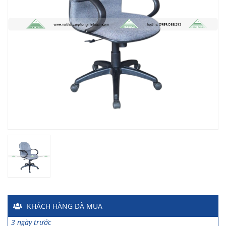
Chị Hiền
-
Ngõ 88 Phố Ngọc Hà đã mua 7 giờ trước
Chị Hồng Anh
-
46 Tăng Bạt Hổ đã mua 2 giờ trước
Anh Quang
-
51 Ngô Quyền đã mua 4 giờ trước
Chị Nghi
-
47 Mai Hắc Đế đã mua 5 giờ trước
Anh Thảo
-
Yên Viên - Đông Anh đã mua 2 ngày trước
Chị Ánh
-
Số 9 Ngô Quyền đã mua 4 ngày trước
Chị Mai
-
Khu biệt thự Vincom Đường Hoa Lan đã mua 2 giờ
trước
Anh Sơn
-
15 An Dương đã mua 1 ngày trước
Anh Nam
-
33 Đại Cổ Việt đã mua 15 giờ trước
Anh Hùng
-
26 Hàng Bài đã mua 1 ngày trước
Trường THCS Ngô Sĩ Liên
-
Hàm Long, Hoàn Kiếm đã mua 2
ngày trước
KHÁCH HÀNG
ĐÃ MUA
Trường THCS Thành Công
-
Khu TT Khu C Thành Công đã mua
3 ngày trước