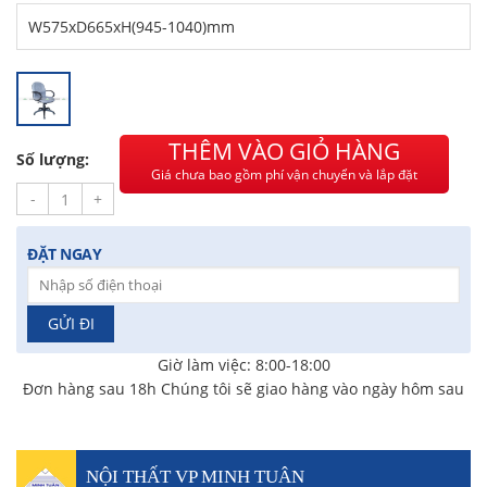
Chị Hiền
-
Ngõ 88 Phố Ngọc Hà đã mua 7 giờ trước
Chị Hồng Anh
-
46 Tăng Bạt Hổ đã mua 2 giờ trước
Anh Quang
-
51 Ngô Quyền đã mua 4 giờ trước
Chị Nghi
-
47 Mai Hắc Đế đã mua 5 giờ trước
THÊM VÀO GIỎ HÀNG
Số lượng:
Giá chưa bao gồm phí vận chuyển và lắp đặt
-
+
ĐẶT NGAY
Giờ làm việc: 8:00-18:00
Đơn hàng sau 18h Chúng tôi sẽ giao hàng vào ngày hôm sau
NỘI THẤT VP MINH TUÂN