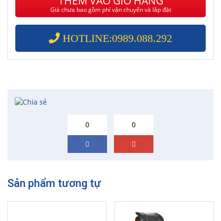
THÊM VÀO GIỎ HÀNG
Giá chưa bao gồm phí vận chuyển và lắp đặt
HOTLINE:0989.088.292
0
0
Sản phẩm tương tự