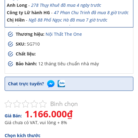
Anh Long
-
278 Thụy Khuê đã mua 4 ngày trước
Công ty Lữ hành HG
-
47 Phan Chu Trinh đã mua 8 giờ trước
Chị Hiền
-
Ngõ 88 Phố Ngọc Hà đã mua 7 giờ trước
Chị Hồng Anh
-
46 Tăng Bạt Hổ đã mua 2 giờ trước
Thương hiệu:
Nội Thất The One
Anh Quang
-
51 Ngô Quyền đã mua 4 giờ trước
Chị Nghi
-
47 Mai Hắc Đế đã mua 5 giờ trước
SKU:
SG710
Anh Thảo
-
Yên Viên - Đông Anh đã mua 2 ngày trước
Chất liệu:
Chị Ánh
-
Số 9 Ngô Quyền đã mua 4 ngày trước
Bảo hành:
12 tháng tiêu chuẩn nhà máy
Chị Mai
-
Khu biệt thự Vincom Đường Hoa Lan đã mua 2 giờ
trước
Anh Sơn
-
15 An Dương đã mua 1 ngày trước
Chat trực tuyến?
Anh Nam
-
33 Đại Cổ Việt đã mua 15 giờ trước
Anh Hùng
-
26 Hàng Bài đã mua 1 ngày trước
Trường THCS Ngô Sĩ Liên
-
Hàm Long, Hoàn Kiếm đã mua 2
Bình chọn
ngày trước
1.166.000₫
Trường THCS Thành Công
-
Khu TT Khu C Thành Công đã mua
Giá Bán:
3 ngày trước
Giá chưa có VAT, vui lòng + 8%
Anh Long
-
278 Thụy Khuê đã mua 4 ngày trước
Chọn kích thước
Công ty Lữ hành HG
-
47 Phan Chu Trinh đã mua 8 giờ trước