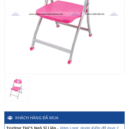
Chị Hiền
-
Ngõ 88 Phố Ngọc Hà đã mua 7 giờ trước
Chị Hồng Anh
-
46 Tăng Bạt Hổ đã mua 2 giờ trước
Anh Quang
-
51 Ngô Quyền đã mua 4 giờ trước
Chị Nghi
-
47 Mai Hắc Đế đã mua 5 giờ trước
Anh Thảo
-
Yên Viên - Đông Anh đã mua 2 ngày trước
Chị Ánh
-
Số 9 Ngô Quyền đã mua 4 ngày trước
Chị Mai
-
Khu biệt thự Vincom Đường Hoa Lan đã mua 2 giờ
trước
Anh Sơn
-
15 An Dương đã mua 1 ngày trước
Anh Nam
-
33 Đại Cổ Việt đã mua 15 giờ trước
KHÁCH HÀNG
ĐÃ MUA
Anh Hùng
-
26 Hàng Bài đã mua 1 ngày trước
Trường THCS Ngô Sĩ Liên
-
Hàm Long, Hoàn Kiếm đã mua 2