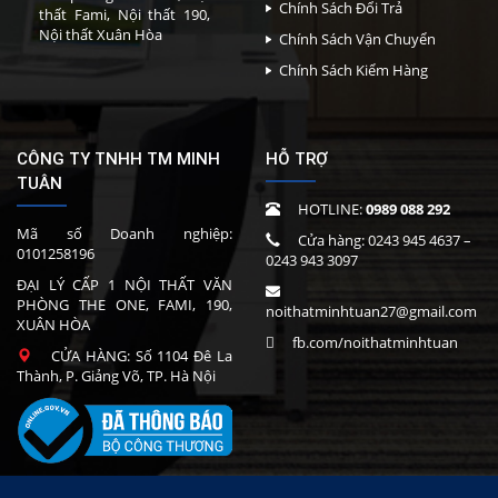
Chính Sách Đổi Trả
thất Fami, Nội thất 190,
Nội thất Xuân Hòa
Chính Sách Vận Chuyển
Chính Sách Kiểm Hàng
CÔNG TY TNHH TM MINH
HỖ TRỢ
TUÂN
HOTLINE:
0989 088 292
Mã số Doanh nghiệp:
Cửa hàng:
0243 945 4637
–
0101258196
0243 943 3097
ĐẠI LÝ CẤP 1 NỘI THẤT VĂN
PHÒNG THE ONE, FAMI, 190,
noithatminhtuan27@gmail.com
XUÂN HÒA
fb.com/noithatminhtuan
CỬA HÀNG: Số 1104 Đê La
Thành, P. Giảng Võ, TP. Hà Nội