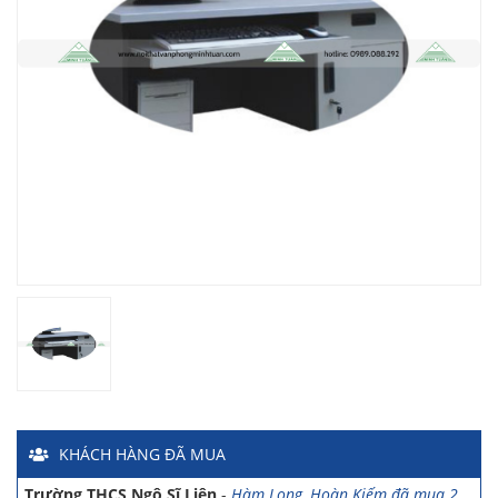
Chị Hiền
-
Ngõ 88 Phố Ngọc Hà đã mua 7 giờ trước
Chị Hồng Anh
-
46 Tăng Bạt Hổ đã mua 2 giờ trước
Anh Quang
-
51 Ngô Quyền đã mua 4 giờ trước
Chị Nghi
-
47 Mai Hắc Đế đã mua 5 giờ trước
Anh Thảo
-
Yên Viên - Đông Anh đã mua 2 ngày trước
Chị Ánh
-
Số 9 Ngô Quyền đã mua 4 ngày trước
Chị Mai
-
Khu biệt thự Vincom Đường Hoa Lan đã mua 2 giờ
trước
Anh Sơn
-
15 An Dương đã mua 1 ngày trước
Anh Nam
-
33 Đại Cổ Việt đã mua 15 giờ trước
KHÁCH HÀNG
ĐÃ MUA
Anh Hùng
-
26 Hàng Bài đã mua 1 ngày trước
Trường THCS Ngô Sĩ Liên
-
Hàm Long, Hoàn Kiếm đã mua 2