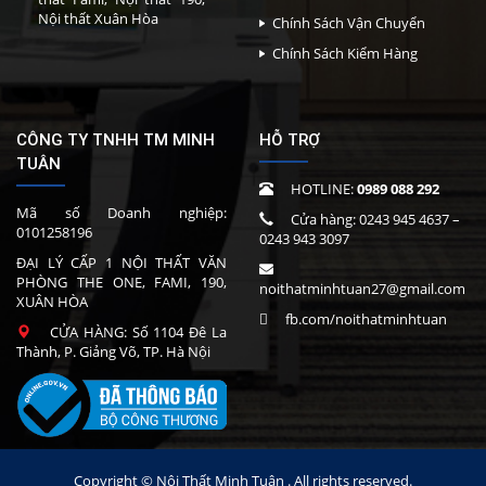
Nội thất Xuân Hòa
Chính Sách Vận Chuyển
Chính Sách Kiểm Hàng
CÔNG TY TNHH TM MINH
HỖ TRỢ
TUÂN
HOTLINE:
0989 088 292
Mã số Doanh nghiệp:
Cửa hàng:
0243 945 4637
–
0101258196
0243 943 3097
ĐẠI LÝ CẤP 1 NỘI THẤT VĂN
PHÒNG THE ONE, FAMI, 190,
noithatminhtuan27@gmail.com
XUÂN HÒA
fb.com/noithatminhtuan
CỬA HÀNG: Số 1104 Đê La
Thành, P. Giảng Võ, TP. Hà Nội
Copyright © Nội Thất Minh Tuân . All rights reserved.