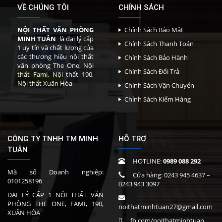
VỀ CHÚNG TÔI
CHÍNH SÁCH
NỘI THẤT VĂN PHÒNG
Chính Sách Bảo Mật
MINH TUÂN
là đại lý cấp
Chính Sách Thanh Toán
1 uy tín và chất lượng của
các thương hiệu nội thất
Chính Sách Bảo Hành
văn phòng The One, Nội
Chính Sách Đổi Trả
thất Fami, Nội thất 190,
Nội thất Xuân Hòa
Chính Sách Vận Chuyển
Chính Sách Kiểm Hàng
CÔNG TY TNHH TM MINH
HỖ TRỢ
TUÂN
HOTLINE:
0989 088 292
Mã số Doanh nghiệp:
Cửa hàng:
0243 945 4637
–
0101258196
0243 943 3097
ĐẠI LÝ CẤP 1 NỘI THẤT VĂN
PHÒNG THE ONE, FAMI, 190,
noithatminhtuan27@gmail.com
XUÂN HÒA
fb.com/noithatminhtuan