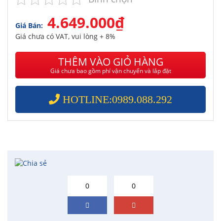
4.649.000₫
Giá Bán:
Giá chưa có VAT, vui lòng + 8%
THÊM VÀO GIỎ HÀNG
Giá chưa bao gồm phí vận chuyển và lắp đặt
HOTLINE:0989.088.292
0
0