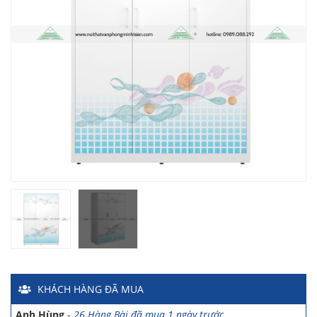
Chị Hiền
-
Ngõ 88 Phố Ngọc Hà đã mua 7 giờ trước
Chị Hồng Anh
-
46 Tăng Bạt Hổ đã mua 2 giờ trước
Anh Quang
-
51 Ngô Quyền đã mua 4 giờ trước
Chị Nghi
-
47 Mai Hắc Đế đã mua 5 giờ trước
Anh Thảo
-
Yên Viên - Đông Anh đã mua 2 ngày trước
Chị Ánh
-
Số 9 Ngô Quyền đã mua 4 ngày trước
Chị Mai
-
Khu biệt thự Vincom Đường Hoa Lan đã mua 2 giờ
trước
Anh Sơn
-
15 An Dương đã mua 1 ngày trước
KHÁCH HÀNG
ĐÃ MUA
Anh Nam
-
33 Đại Cổ Việt đã mua 15 giờ trước
Anh Hùng
-
26 Hàng Bài đã mua 1 ngày trước