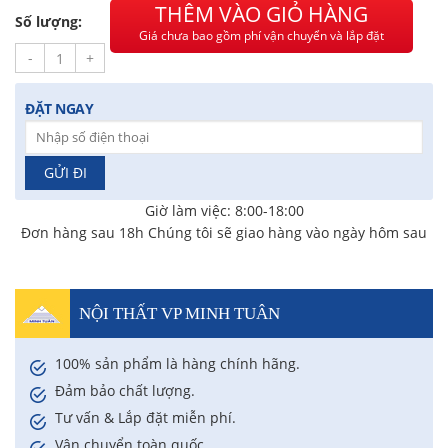
THÊM VÀO GIỎ HÀNG
Anh Quang
-
51 Ngô Quyền đã mua 4 giờ trước
Số lượng:
Giá chưa bao gồm phí vận chuyển và lắp đặt
Chị Nghi
-
47 Mai Hắc Đế đã mua 5 giờ trước
-
+
ĐẶT NGAY
Giờ làm việc: 8:00-18:00
Đơn hàng sau 18h Chúng tôi sẽ giao hàng vào ngày hôm sau
NỘI THẤT VP MINH TUÂN
100% sản phẩm là hàng chính hãng.
Đảm bảo chất lượng.
Tư vấn & Lắp đặt miễn phí.
Vận chuyển toàn quốc.