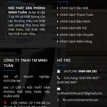
NỘI THẤT VĂN PHÒNG
Chính Sách Bảo Mật
MINH TUÂN
là đại lý cấp
Chính Sách Thanh Toán
1 uy tín và chất lượng của
các thương hiệu nội thất
Chính Sách Bảo Hành
văn phòng The One, Nội
Chính Sách Đổi Trả
thất Fami, Nội thất 190,
Nội thất Xuân Hòa
Chính Sách Vận Chuyển
Chính Sách Kiểm Hàng
CÔNG TY TNHH TM MINH
HỖ TRỢ
TUÂN
HOTLINE:
0989 088 292
Mã số Doanh nghiệp:
Cửa hàng:
0243 945 4637
–
0101258196
0243 943 3097
ĐẠI LÝ CẤP 1 NỘI THẤT VĂN
PHÒNG THE ONE, FAMI, 190,
noithatminhtuan27@gmail.com
XUÂN HÒA
fb.com/noithatminhtuan
CỬA HÀNG: Số 1104 Đê La