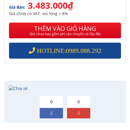
3.483.000₫
Giá Bán:
Giá chưa có VAT, vui lòng + 8%
THÊM VÀO GIỎ HÀNG
Giá chưa bao gồm phí vận chuyển và lắp đặt
HOTLINE:0989.088.292
0
0