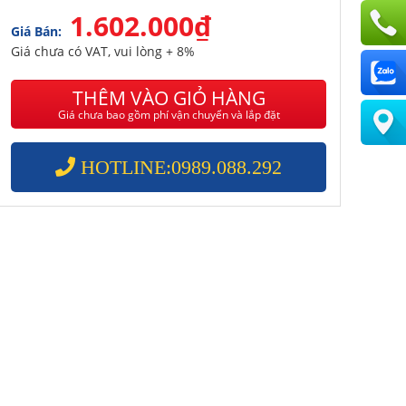
1.602.000₫
Giá Bán:
Giá chưa có VAT, vui lòng + 8%
THÊM VÀO GIỎ HÀNG
Giá chưa bao gồm phí vận chuyển và lắp đặt
HOTLINE:0989.088.292