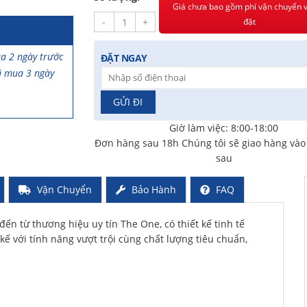
Giá chưa bao gồm phí vận chuyển v
-
+
đặt
a 2 ngày trước
ĐẶT NGAY
ã mua 3 ngày
rước
Giờ làm việc: 8:00-18:00
Đơn hàng sau 18h Chúng tôi sẽ giao hàng và
sau
Vận Chuyển
Bảo Hành
FAQ
ến từ thương hiệu uy tín The One, có thiết kế tinh tế
iờ trước
kế với tính năng vượt trội cùng chất lượng tiêu chuẩn,
a 2 ngày trước