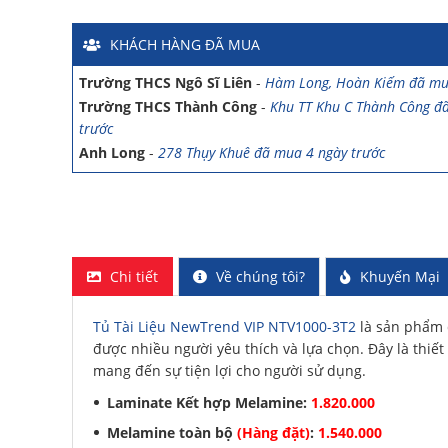
Anh Sơn
-
15 An Dương đã mua 1 ngày trước
Anh Nam
-
33 Đại Cổ Việt đã mua 15 giờ trước
KHÁCH HÀNG
ĐÃ MUA
Anh Hùng
-
26 Hàng Bài đã mua 1 ngày trước
Trường THCS Ngô Sĩ Liên
-
Hàm Long, Hoàn Kiếm đã mu
Trường THCS Thành Công
-
Khu TT Khu C Thành Công đ
trước
Anh Long
-
278 Thụy Khuê đã mua 4 ngày trước
Công ty Lữ hành HG
-
47 Phan Chu Trinh đã mua 8 giờ t
Chị Hiền
-
Ngõ 88 Phố Ngọc Hà đã mua 7 giờ trước
Chị Hồng Anh
-
46 Tăng Bạt Hổ đã mua 2 giờ trước
Anh Quang
-
51 Ngô Quyền đã mua 4 giờ trước
Chị Nghi
-
47 Mai Hắc Đế đã mua 5 giờ trước
Chi tiết
Về chúng tôi?
Khuyến Mại
Anh Thảo
-
Yên Viên - Đông Anh đã mua 2 ngày trước
Chị Ánh
-
Số 9 Ngô Quyền đã mua 4 ngày trước
Tủ Tài Liệu NewTrend VIP NTV1000-3T2
là sản phẩm đ
Chị Mai
-
Khu biệt thự Vincom Đường Hoa Lan đã mua 2 g
được nhiều người yêu thích và lựa chọn. Đây là thiết 
Anh Sơn
-
15 An Dương đã mua 1 ngày trước
mang đến sự tiện lợi cho người sử dụng.
Anh Nam
-
33 Đại Cổ Việt đã mua 15 giờ trước
Laminate Kết hợp Melamine:
1.820.000
Anh Hùng
-
26 Hàng Bài đã mua 1 ngày trước
Melamine toàn bộ
(Hàng đặt)
:
1.540.000
Trường THCS Ngô Sĩ Liên
-
Hàm Long, Hoàn Kiếm đã mu