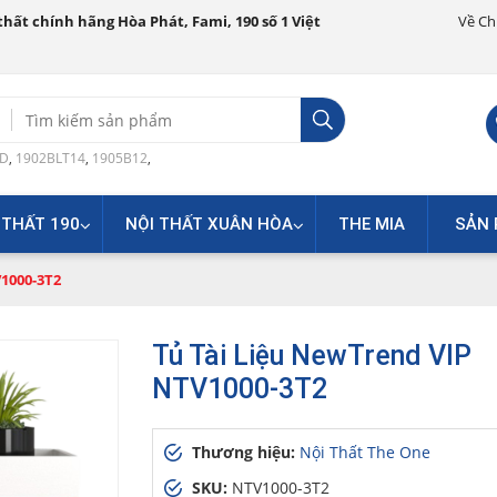
hất chính hãng Hòa Phát, Fami, 190 số 1 Việt
Về Ch
Search
for:
0D
,
1902BLT14
,
1905B12
,
 THẤT 190
NỘI THẤT XUÂN HÒA
THE MIA
SẢN 
1000-3T2
Tủ Tài Liệu NewTrend VIP
NTV1000-3T2
Thương hiệu:
Nội Thất The One
SKU:
NTV1000-3T2