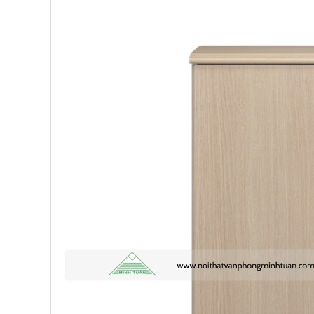
Trường THCS Thành Công
-
Khu TT Khu C Thành Công đ
trước
Anh Long
-
278 Thụy Khuê đã mua 4 ngày trước
Công ty Lữ hành HG
-
47 Phan Chu Trinh đã mua 8 giờ t
Chị Hiền
-
Ngõ 88 Phố Ngọc Hà đã mua 7 giờ trước
Chị Hồng Anh
-
46 Tăng Bạt Hổ đã mua 2 giờ trước
Anh Quang
-
51 Ngô Quyền đã mua 4 giờ trước
Chị Nghi
-
47 Mai Hắc Đế đã mua 5 giờ trước