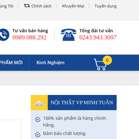
úng Tôi
Chính sách
Khuyến Mại
Tuyển dụng
Tư vấn bán hàng
Tổng đài tư vấn
0989.088.292
0243.943.3097
0
PHẨM MỚI
Kinh Nghiệm
NỘI THẤT VP MINH TUÂN
100% sản phẩm là hàng chính
hãng.
Đảm bảo chất lượng.