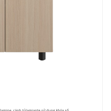
lamine, cánh tủlamiante sử dụng khóa số.