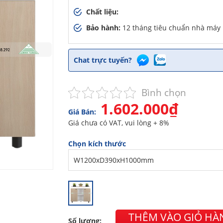
Chất liệu:
Bảo hành:
12 tháng tiêu chuẩn nhà máy
Chat trực tuyến?
Bình chọn
1.602.000₫
Giá Bán:
Giá chưa có VAT, vui lòng + 8%
Chọn kích thước
iờ trước
THÊM VÀO GIỎ HÀ
Số lượng: