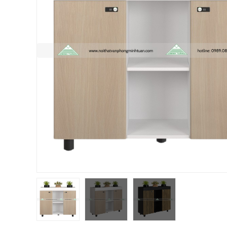
Chị Hiền
-
Ngõ 88 Phố Ngọc Hà đã mua 7 giờ trước
Chị Hồng Anh
-
46 Tăng Bạt Hổ đã mua 2 giờ trước
Anh Quang
-
51 Ngô Quyền đã mua 4 giờ trước
Chị Nghi
-
47 Mai Hắc Đế đã mua 5 giờ trước
Anh Thảo
-
Yên Viên - Đông Anh đã mua 2 ngày trước
Chị Ánh
-
Số 9 Ngô Quyền đã mua 4 ngày trước
Chị Mai
-
Khu biệt thự Vincom Đường Hoa Lan đã mua 2 g