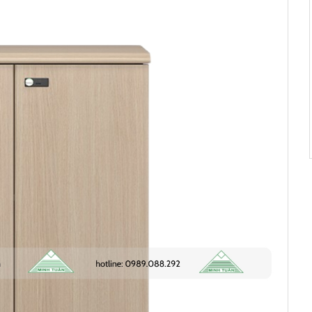
ã mua 3 ngày
rước