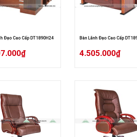
nh Đạo Cao Cấp DT1890H24
Bàn Lãnh Đạo Cao Cấp DT18
07.000
₫
4.505.000
₫